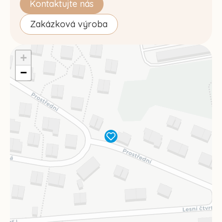
Kontaktujte nás
Zakázková výroba
+
−