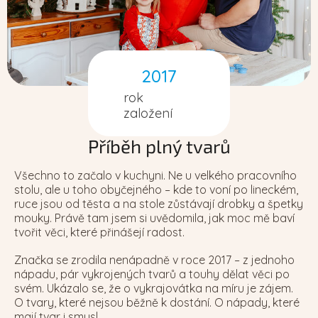
2017
rok
založení
Příběh plný tvarů
Všechno to začalo v kuchyni. Ne u velkého pracovního
stolu, ale u toho obyčejného – kde to voní po lineckém,
ruce jsou od těsta a na stole zůstávají drobky a špetky
mouky. Právě tam jsem si uvědomila, jak moc mě baví
tvořit věci, které přinášejí radost.
Značka se zrodila nenápadně v roce 2017 – z jednoho
nápadu, pár vykrojených tvarů a touhy dělat věci po
svém. Ukázalo se, že o vykrajovátka na míru je zájem.
O tvary, které nejsou běžně k dostání. O nápady, které
mají tvar i smysl.