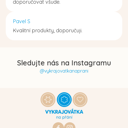
doporučovat všude.
Pavel S
Kvalitní produkty, doporučuji.
Sledujte nás na Instagramu
@vykrajovatkanaprani
Z
á
p
a
t
https://www.facebook.com/vykraj
vykrajovatkanaprani.cz