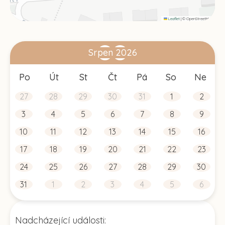
Leaflet
|
© OpenStreetMap
Srpen 2026
Po
Út
St
Čt
Pá
So
Ne
27
28
29
30
31
1
2
3
4
5
6
7
8
9
10
11
12
13
14
15
16
17
18
19
20
21
22
23
24
25
26
27
28
29
30
31
1
2
3
4
5
6
Nadcházející události: