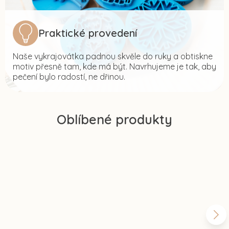
Praktické provedení
Naše vykrajovátka padnou skvěle do ruky a obtiskne
motiv přesně tam, kde má být. Navrhujeme je tak, aby
pečení bylo radostí, ne dřinou.
Oblíbené produkty
Vykrajovátko
Vykrajovátko
Vykrajovátko
V
s motivem -
s motivem -
s motivem -