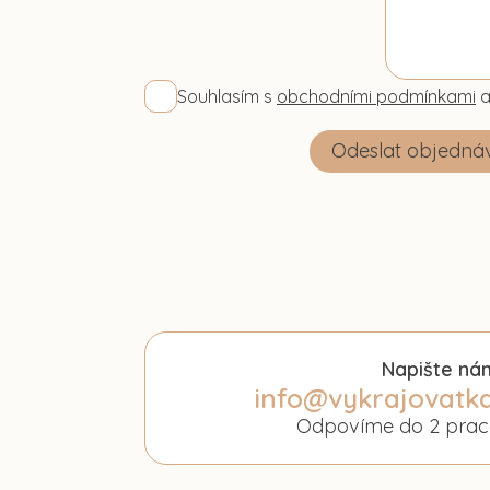
Souhlasím s
obchodními podmínkami
a
Odeslat objedná
Napište ná
info@vykrajovatka
Odpovíme do 2 prac