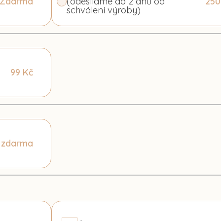
Zdarma
(odesíláme do 2 dnů od
250
schválení výroby)
99 Kč
zdarma