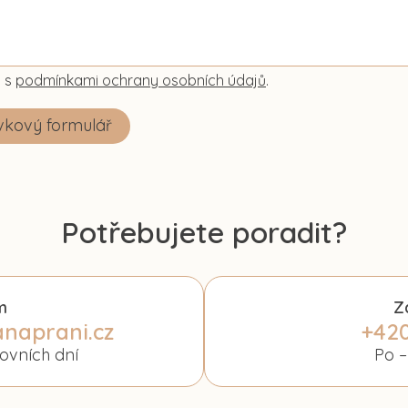
 s
podmínkami ochrany osobních údajů
.
vkový formulář
Potřebujete poradit?
m
Z
naprani.cz
+420
ovních dní
Po –