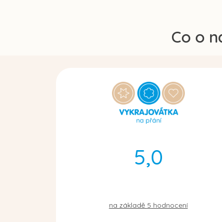
Co o n
5,0
na základě
5
hodnocení