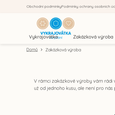
Přejít
Obchodní podmínky
Podmínky ochrany osobních ú
na
obsah
Vykrajovátka
Zakázková výroba
Domů
Zakázková výroba
V rámci zakázkové výroby vám rádi v
už od jednoho kusu, ale není pro nás 