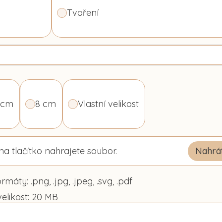
Tvoření
 cm
8 cm
Vlastní velikost
na tlačítko nahrajete soubor.
Nahrá
máty: .png, .jpg, .jpeg, .svg, .pdf
elikost: 20 MB