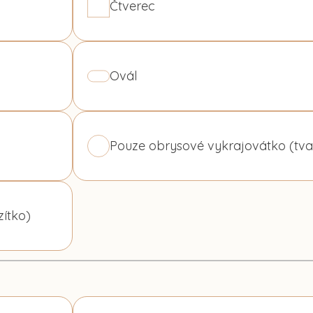
Čtverec
Ovál
Pouze obrysové vykrajovátko (tva
zítko)