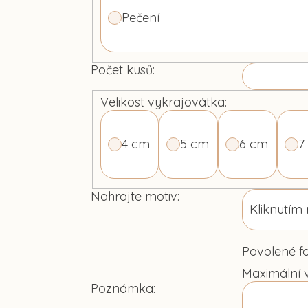
Pečení
Počet kusů:
Velikost vykrajovátka:
4 cm
5 cm
6 cm
7
Nahrajte motiv:
Kliknutím 
Povolené for
Maximální v
Poznámka: