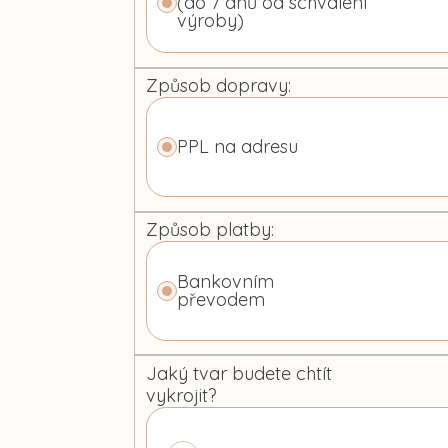
(do 7 dnů od schválení
výroby)
Způsob dopravy:
PPL na adresu
Způsob platby:
Bankovním
převodem
Jaký tvar budete chtít
vykrojit?