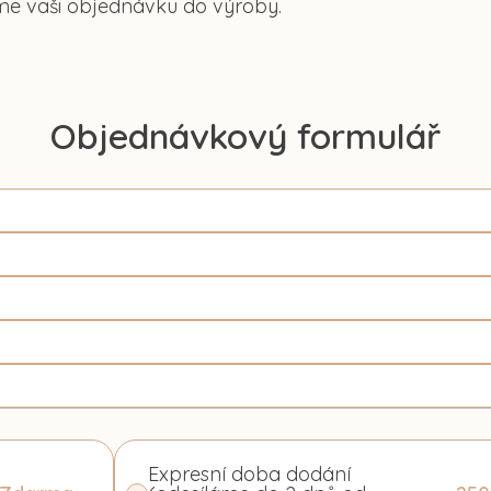
me vaši objednávku do výroby.
Objednávkový formulář
Expresní doba dodání