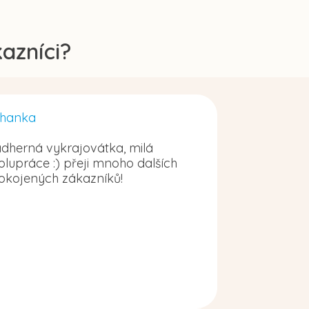
azníci?
hanka
dherná vykrajovátka, milá
olupráce :) přeji mnoho dalších
okojených zákazníků!