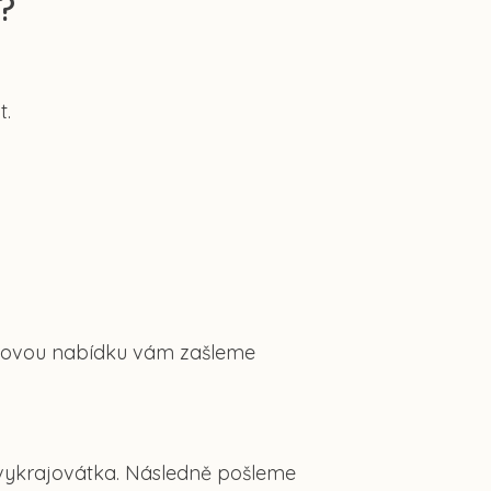
?
t.
 Cenovou nabídku vám zašleme
 vykrajovátka. Následně pošleme