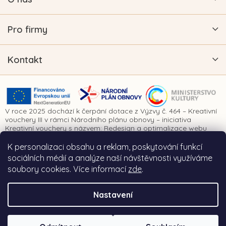
Pro firmy
Kontakt
V roce 2025 dochází k čerpání dotace z Výzvy č. 464 – Kreativní
vouchery III v rámci Národního plánu obnovy – iniciativa
Kreativní vouchery s názvem: Redesign a optimalizace webu
www.vykrajovatkanaprani.cz. Projekt je realizován za finanční
spoluúčasti Evropské unie prostřednictvím Národního plánu
K personalizaci obsahu a reklam, poskytování funkcí
obnovy a Ministerstva kultury České republiky.
sociálních médií a analýze naší návštěvnosti využíváme
soubory cookies. Více informací
zde
.
Nastavení
Copyright 2026
Vykrajovátka na přání
. Všechna práva