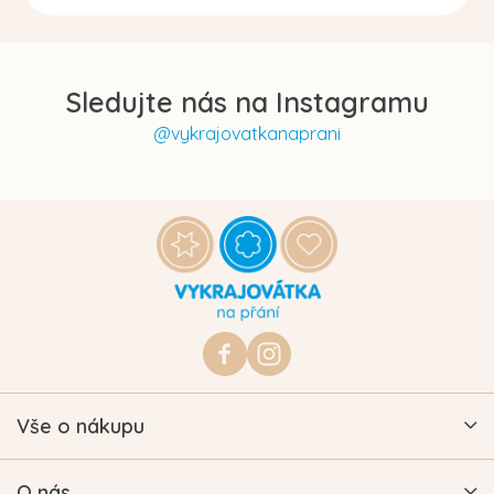
Sledujte nás na Instagramu
@vykrajovatkanaprani
Z
á
p
a
t
https://www.facebook.com/vykraj
vykrajovatkanaprani.cz
í
Vše o nákupu
O nás