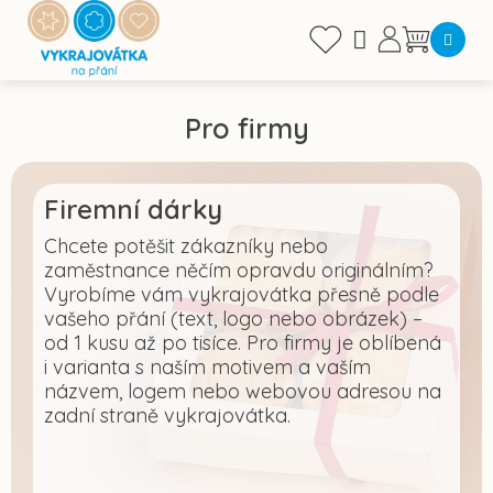
Přejít
na
Nákupní
obsah
košík
Pro firmy
Firemní dárky
Chcete potěšit zákazníky nebo
zaměstnance něčím opravdu originálním?
Vyrobíme vám vykrajovátka přesně podle
vašeho přání (text, logo nebo obrázek) –
od 1 kusu až po tisíce. Pro firmy je oblíbená
i varianta s naším motivem a vaším
názvem, logem nebo webovou adresou na
zadní straně vykrajovátka.