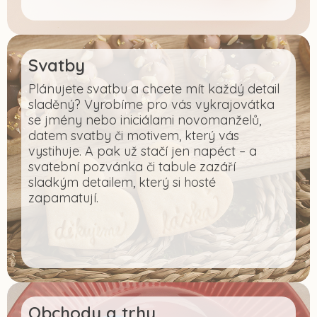
Svatby
Plánujete svatbu a chcete mít každý detail
sladěný? Vyrobíme pro vás vykrajovátka
se jmény nebo iniciálami novomanželů,
datem svatby či motivem, který vás
vystihuje. A pak už stačí jen napéct – a
svatební pozvánka či tabule zazáří
sladkým detailem, který si hosté
zapamatují.
Obchody a trhy