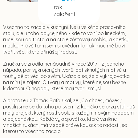
rok
založení
Všechno to začalo v kuchyni. Ne u velkého pracovního
stolu, ale u toho obyčejného - kde to voní po lineckém,
ruce jsou od těsta a na stole zůstávají drobky a špetky
mouky. Právě tam jsem si uvědomila, jak moc mě baví
tvořit věci, které přinášejí radost.
Značka se zrodila nenápadně v roce 2017 - z jednoho
nápadu, pár vykrojených tvarů, obtisknutých motivů a
touhy dělat věci po svém. Ukázalo se, že o vykrajovátka
na míru je zájem. O tvary a motivy, které nejsou běžně
k dostání. O nápady, které mají tvar i smysl.
A protože už Tomáš Baťa říkal, že „Co chceš, můžeš,“
pustili jsme se do toho po svém. Z koníčku se brzy stal náš
malý projekt, který rostl spolu s každým novým nápadem
a objednávkou. Každé vykrajovátko, které vznikne
v našich rukách, má v sobě právě kousek té radosti, se
kterou to všechno začalo.