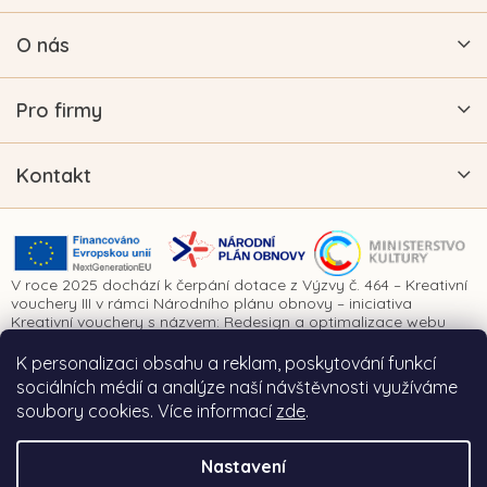
O nás
Pro firmy
Kontakt
V roce 2025 dochází k čerpání dotace z Výzvy č. 464 – Kreativní
vouchery III v rámci Národního plánu obnovy – iniciativa
Kreativní vouchery s názvem: Redesign a optimalizace webu
www.vykrajovatkanaprani.cz. Projekt je realizován za finanční
spoluúčasti Evropské unie prostřednictvím Národního plánu
K personalizaci obsahu a reklam, poskytování funkcí
obnovy a Ministerstva kultury České republiky.
sociálních médií a analýze naší návštěvnosti využíváme
soubory cookies. Více informací
zde
.
Nastavení