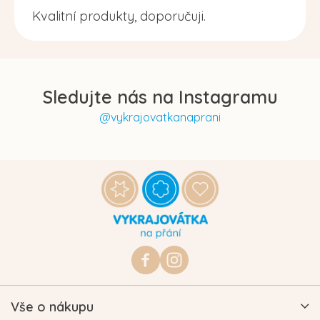
Kvalitní produkty, doporučuji.
Sledujte nás na Instagramu
@vykrajovatkanaprani
Z
á
p
a
t
https://www.facebook.com/vykraj
vykrajovatkanaprani.cz
í
Vše o nákupu