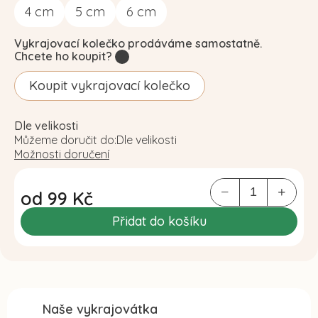
4
cm
5
cm
6
cm
Vykrajovací kolečko prodáváme samostatně.
Chcete ho koupit?
?
Koupit vykrajovací kolečko
Dle velikosti
Můžeme doručit do:
Dle velikosti
Možnosti doručení
od
99 Kč
Měrná
Přidat do košíku
cena:
Naše vykrajovátka