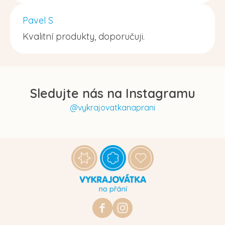
Pavel S
Kvalitní produkty, doporučuji.
Sledujte nás na Instagramu
@vykrajovatkanaprani
Z
á
p
a
t
https://www.facebook.com/vykraj
vykrajovatkanaprani.cz
í