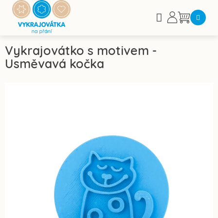
Přejít
na
Nákupní
obsah
košík
Vykrajovátko s motivem -
Usměvavá kočka