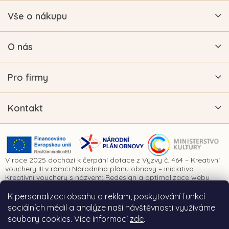
Vše o nákupu
O nás
Pro firmy
Kontakt
V roce 2025 dochází k čerpání dotace z Výzvy č. 464 – Kreativní
vouchery III v rámci Národního plánu obnovy – iniciativa
Kreativní vouchery s názvem: Redesign a optimalizace webu
www.vykrajovatkanaprani.cz. Projekt je realizován za finanční
spoluúčasti Evropské unie prostřednictvím Národního plánu
K personalizaci obsahu a reklam, poskytování funkcí
obnovy a Ministerstva kultury České republiky.
sociálních médií a analýze naší návštěvnosti využíváme
soubory cookies. Více informací
zde
.