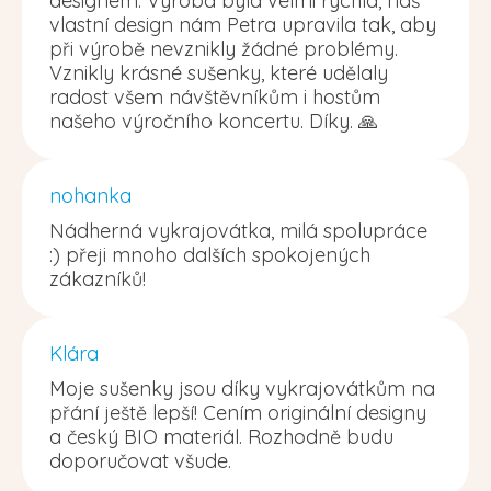
designem. Výroba byla velmi rychlá, náš
vlastní design nám Petra upravila tak, aby
při výrobě nevznikly žádné problémy.
Vznikly krásné sušenky, které udělaly
radost všem návštěvníkům i hostům
našeho výročního koncertu. Díky. 🙏
nohanka
Nádherná vykrajovátka, milá spolupráce
:) přeji mnoho dalších spokojených
zákazníků!
Klára
Moje sušenky jsou díky vykrajovátkům na
přání ještě lepší! Cením originální designy
a český BIO materiál. Rozhodně budu
doporučovat všude.