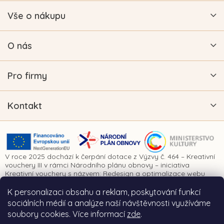
Vše o nákupu
O nás
Pro firmy
Kontakt
V roce 2025 dochází k čerpání dotace z Výzvy č. 464 – Kreativní
vouchery III v rámci Národního plánu obnovy – iniciativa
Kreativní vouchery s názvem: Redesign a optimalizace webu
www.vykrajovatkanaprani.cz. Projekt je realizován za finanční
spoluúčasti Evropské unie prostřednictvím Národního plánu
K personalizaci obsahu a reklam, poskytování funkcí
obnovy a Ministerstva kultury České republiky.
sociálních médií a analýze naší návštěvnosti využíváme
soubory cookies. Více informací
zde
.