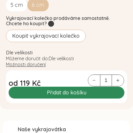
5
cm
6
cm
Vykrajovací kolečko prodáváme samostatně.
Chcete ho koupit?
?
Koupit vykrajovací kolečko
Dle velikosti
Můžeme doručit do:
Dle velikosti
Možnosti doručení
od
119 Kč
Měrná
Přidat do košíku
cena:
Naše vykrajovátka