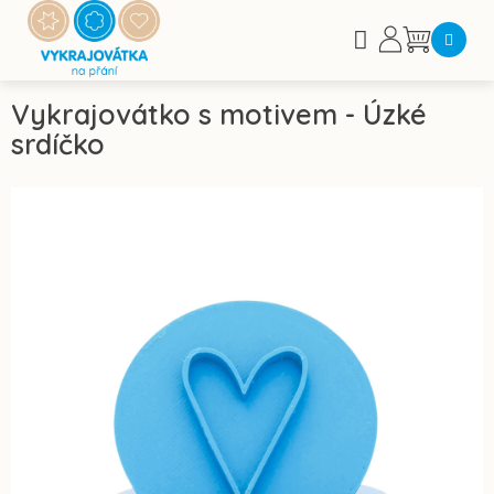
Přejít
na
Nákupní
obsah
košík
Vykrajovátko s motivem - Úzké
srdíčko