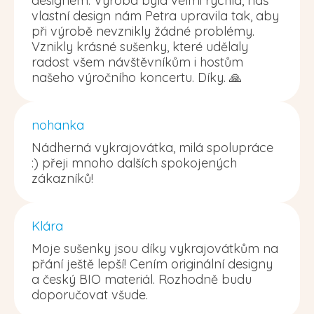
designem. Výroba byla velmi rychlá, náš
vlastní design nám Petra upravila tak, aby
při výrobě nevznikly žádné problémy.
Vznikly krásné sušenky, které udělaly
radost všem návštěvníkům i hostům
našeho výročního koncertu. Díky. 🙏
nohanka
Nádherná vykrajovátka, milá spolupráce
:) přeji mnoho dalších spokojených
zákazníků!
Klára
Moje sušenky jsou díky vykrajovátkům na
přání ještě lepší! Cením originální designy
a český BIO materiál. Rozhodně budu
doporučovat všude.