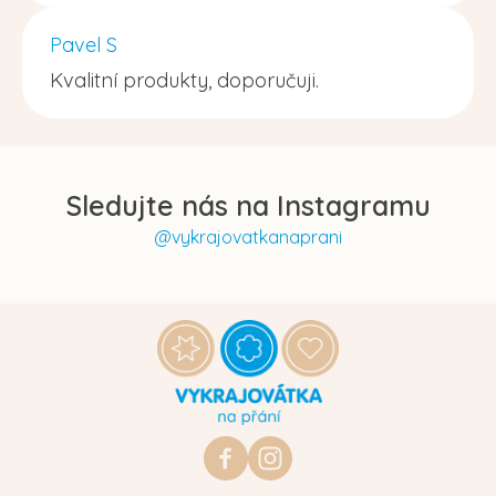
Pavel S
Kvalitní produkty, doporučuji.
Sledujte nás na Instagramu
@vykrajovatkanaprani
Z
á
p
a
t
https://www.facebook.com/vykraj
vykrajovatkanaprani.cz
í