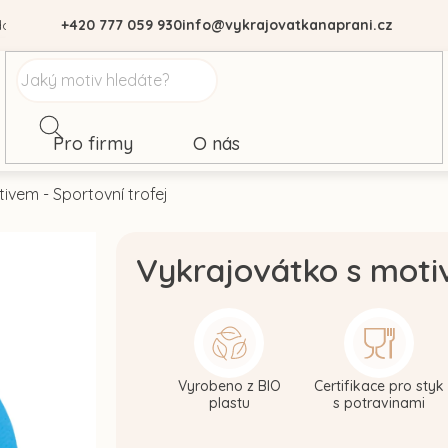
dajů
+420 777 059 930
info@vykrajovatkanaprani.cz
Pro firmy
O nás
ivem - Sportovní trofej
Vykrajovátko s motiv
Vyrobeno z BIO
Certifikace pro styk
plastu
s potravinami