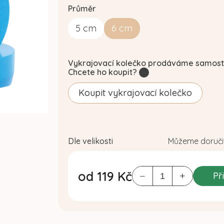
Průměr
5
cm
6
cm
Vykrajovací kolečko prodáváme samost
Chcete ho koupit?
?
Koupit vykrajovací kolečko
Dle velikosti
Můžeme doručit
od
119 Kč
Př
Měrná
cena: