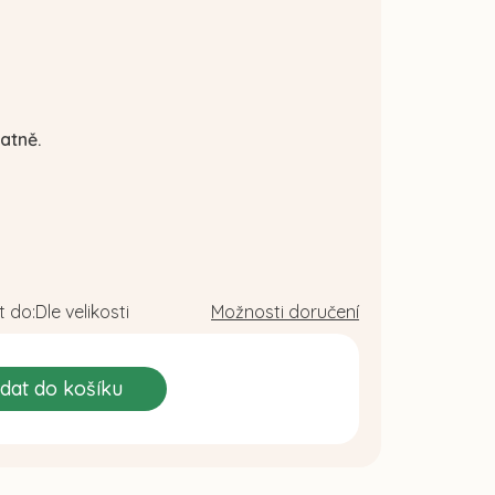
atně.
 do:
Dle velikosti
Možnosti doručení
idat do košíku