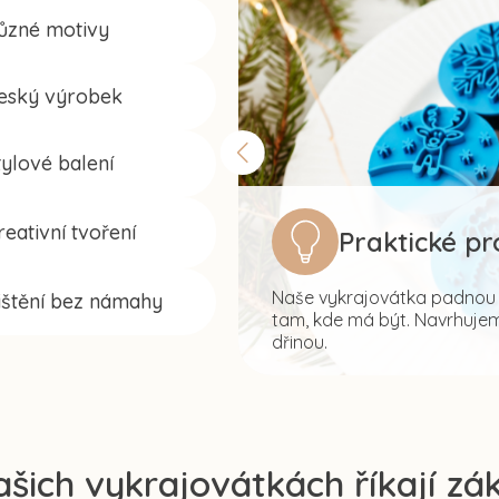
ůzné motivy
eský výrobek
tylové balení
reativní tvoření
Praktické p
Naše vykrajovátka padnou s
ištění bez námahy
tam, kde má být. Navrhujeme
dřinou.
ašich vykrajovátkách říkají zák