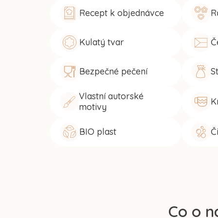
Recept k objednávce
R
Kulatý tvar
Č
Bezpečné pečení
S
Vlastní autorské
K
motivy
BIO plast
Č
Co o n