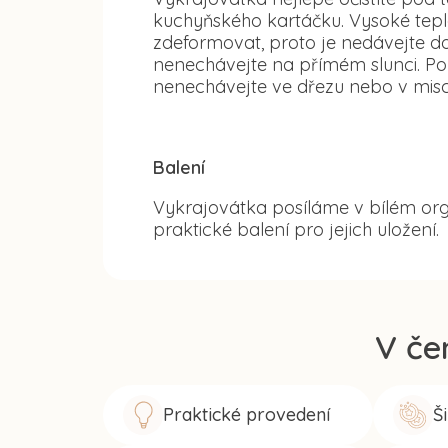
kuchyňského kartáčku. Vysoké tep
zdeformovat, proto je nedávejte d
nenechávejte na přímém slunci. Po
nenechávejte ve dřezu nebo v misc
Balení
Vykrajovátka posíláme v bílém org
praktické balení pro jejich uložení.
V če
Praktické provedení
Š