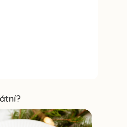
átní?