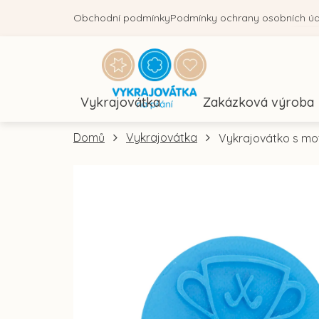
Přejít
Obchodní podmínky
Podmínky ochrany osobních ú
na
obsah
Vykrajovátka
Zakázková výroba
Domů
Vykrajovátka
Vykrajovátko s mot