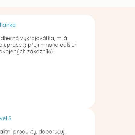
hanka
dherná vykrajovátka, milá
olupráce :) přeji mnoho dalších
okojených zákazníků!
vel S
alitní produkty, doporučuji.