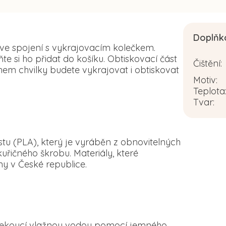
Doplňk
 ve spojení s vykrajovacím kolečkem.
 si ho přidat do košíku. Obtiskovací část
Čištění
:
em chvilky budete vykrajovat i obtiskovat
Motiv
:
Teplota
Tvar
:
tu (PLA), který je vyráběn z obnovitelných
řičného škrobu. Materiály, které
y v České republice.
d tekoucí vlažnou vodou pomocí jemného