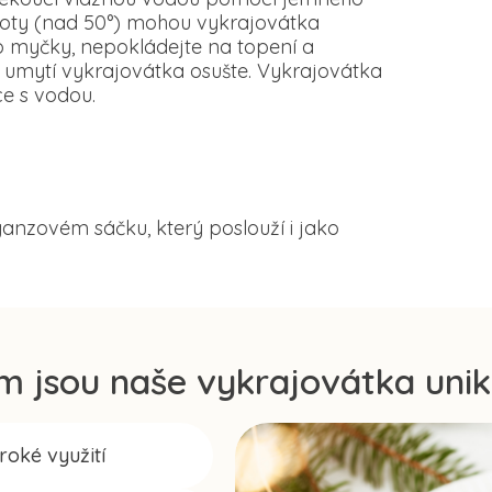
loty (nad 50°) mohou vykrajovátka
o myčky, nepokládejte na topení a
 umytí vykrajovátka osušte. Vykrajovátka
e s vodou.
anzovém sáčku, který poslouží i jako
m jsou naše vykrajovátka unik
iroké využití