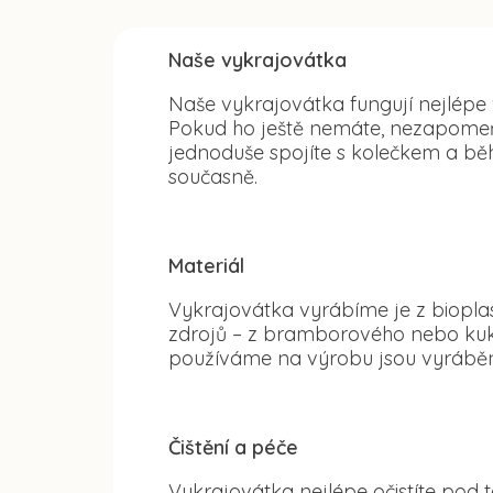
Naše vykrajovátka
Naše vykrajovátka fungují nejlépe
Pokud ho ještě nemáte, nezapomeňte
jednoduše spojíte s kolečkem a běh
současně.
Materiál
Vykrajovátka vyrábíme je z bioplas
zdrojů – z bramborového nebo kuku
používáme na výrobu jsou vyráběn
Čištění a péče
Vykrajovátka nejlépe očistíte po