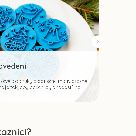
rovedení
Šir
kvěle do ruky a obtiskne motiv přesně
 je tak, aby pečení bylo radostí, ne
Fantazii mez
ale i pro tvo
azníci?