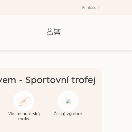
Přihlášení
Nákupní
košík
em - Sportovní trofej
Vlastní autorský
Český výrobek
motiv