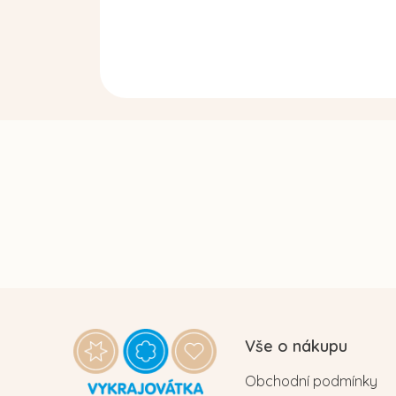
Z
á
Vše o nákupu
p
Obchodní podmínky
a