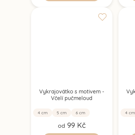
Vykrajovátko s motivem -
Vyk
Včelí pučmeloud
4 cm
5 cm
6 cm
4 cm
99 Kč
od