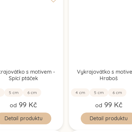
rajovátko s motivem -
Vykrajovátko s motiv
Spící ptáček
Hraboš
5 cm
6 cm
4 cm
5 cm
6 cm
99 Kč
99 Kč
od
od
Detail
Detail