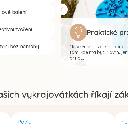
s
u
lové balení
ativní tvoření
Praktické p
štění bez námahy
Naše vykrajovátka padnou s
tam, kde má být. Navrhujeme
dřinou.
ašich vykrajovátkách říkají zák
Pavla
no