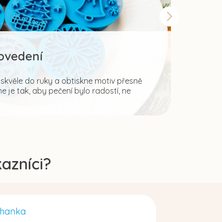
rovedení
Š
kvěle do ruky a obtiskne motiv přesně
 je tak, aby pečení bylo radostí, ne
Fantazii 
pro tvořen
azníci?
hanka