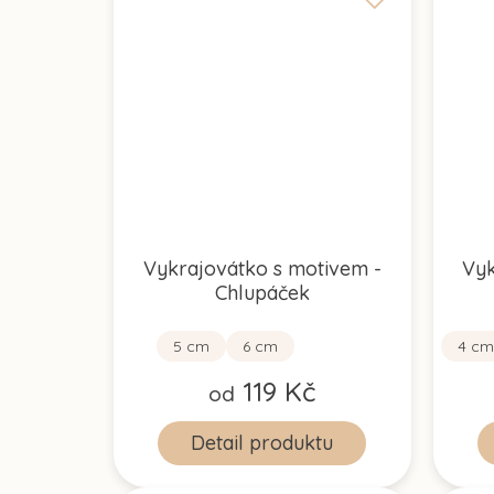
Vykrajovátko s motivem -
Vyk
Chlupáček
5 cm
6 cm
4 cm
119 Kč
od
Detail