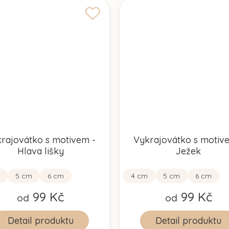
rajovátko s motivem -
Vykrajovátko s motiv
Hlava lišky
Ježek
5 cm
6 cm
4 cm
5 cm
6 cm
99 Kč
99 Kč
od
od
Detail
Detail