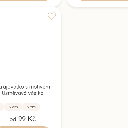
rajovátko s motivem -
Usměvavá včelka
5 cm
6 cm
99 Kč
od