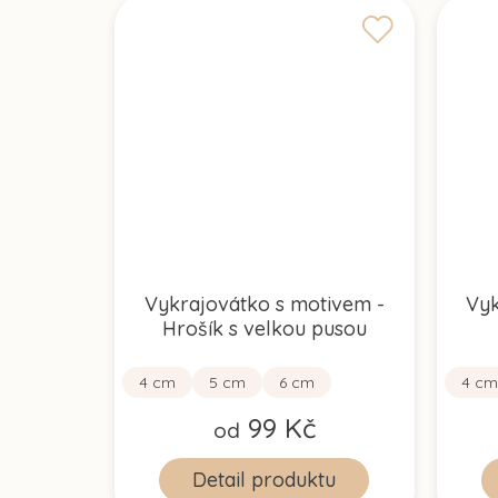
Vykrajovátko s motivem -
Vyk
Hrošík s velkou pusou
4 cm
5 cm
6 cm
4 cm
99 Kč
od
Detail