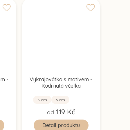
em -
Vykrajovátko s motivem -
Kudrnatá včelka
5 cm
6 cm
119 Kč
od
Detail