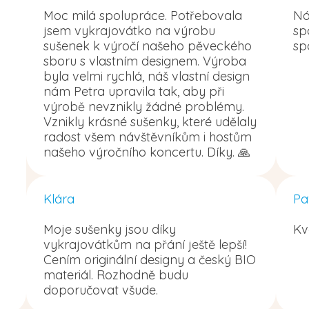
Moc milá spolupráce. Potřebovala
Ná
jsem vykrajovátko na výrobu
sp
sušenek k výročí našeho pěveckého
sp
sboru s vlastním designem. Výroba
byla velmi rychlá, náš vlastní design
nám Petra upravila tak, aby při
výrobě nevznikly žádné problémy.
Vznikly krásné sušenky, které udělaly
radost všem návštěvníkům i hostům
našeho výročního koncertu. Díky. 🙏
Klára
Pa
Moje sušenky jsou díky
Kv
vykrajovátkům na přání ještě lepší!
Cením originální designy a český BIO
materiál. Rozhodně budu
doporučovat všude.