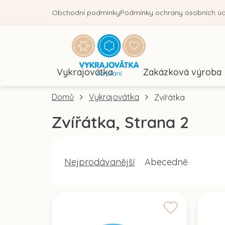
Přejít
Obchodní podmínky
Podmínky ochrany osobních ú
na
obsah
Vykrajovátka
Zakázková výroba
Domů
Vykrajovátka
Zvířátka
Zvířátka
, Strana 2
Ř
Nejprodávanější
Abecedně
a
z
V
e
ý
n