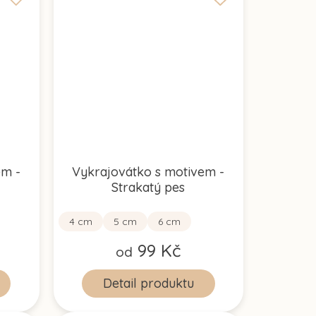
em -
Vykrajovátko s motivem -
Strakatý pes
4 cm
5 cm
6 cm
99 Kč
od
Detail