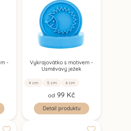
em -
Vykrajovátko s motivem -
Usměvavý ježek
4 cm
5 cm
6 cm
99 Kč
od
Detail