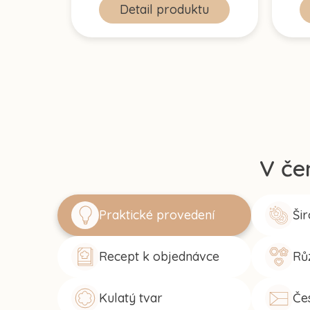
Detail
V če
Praktické provedení
Šir
Recept k objednávce
Rů
Kulatý tvar
Če