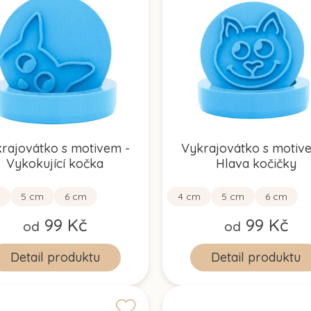
rajovátko s motivem -
Vykrajovátko s motiv
Vykokující kočka
Hlava kočičky
5 cm
6 cm
4 cm
5 cm
6 cm
99 Kč
99 Kč
od
od
Detail
Detail