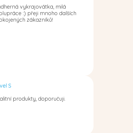
dherná vykrajovátka, milá
olupráce :) přeji mnoho dalších
okojených zákazníků!
vel S
alitní produkty, doporučuji.