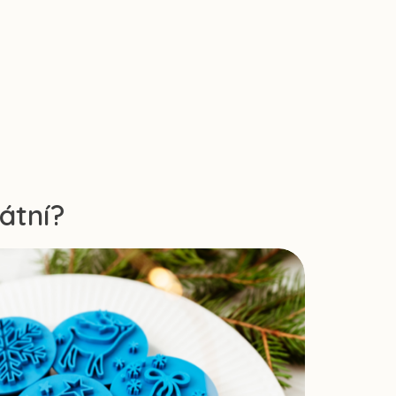
átní?