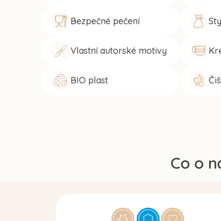
Bezpečné pečení
Sty
Vlastní autorské motivy
Kre
BIO plast
Či
Co o n