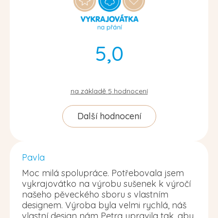
5,0
na základě
5
hodnocení
Další hodnocení
Pavla
Moc milá spolupráce. Potřebovala jsem
vykrajovátko na výrobu sušenek k výročí
našeho pěveckého sboru s vlastním
designem. Výroba byla velmi rychlá, náš
vlastní design nám Petra upravila tak, aby