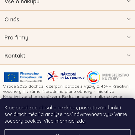
Vše o nákupu
O nás
Pro firmy
Kontakt
V roce 2025 dochází k čerpání dotace z Výzvy č. 464 – Kreativní
vouchery III v rámci Národního plánu obnovy – iniciativa
Kreativní vouchery s názvem: Redesign a optimalizace webu
www.vykrajovatkanaprani.cz. Projekt je realizován za finanční
spoluúčasti Evropské unie prostřednictvím Národního plánu
K personalizaci obsahu a reklam, poskytování funkcí
obnovy a Ministerstva kultury České republiky.
sociálních médií a analýze naší návštěvnosti využíváme
soubory cookies. Více informací
zde
.