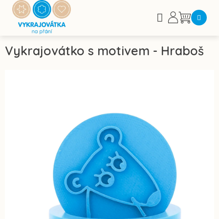
Přejít
na
Nákupní
obsah
košík
Vykrajovátko s motivem - Hraboš