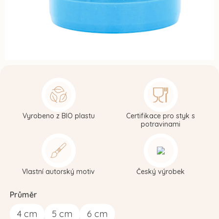
Vyrobeno z BIO plastu
Certifikace pro styk s
potravinami
Vlastní autorský motiv
Český výrobek
Průměr
4
cm
5
cm
6
cm