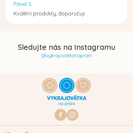
Pavel S
Kvalitní produkty, doporučuji.
Sledujte nás na Instagramu
@vykrajovatkanaprani
Z
á
p
a
t
https://www.facebook.com/vykraj
vykrajovatkanaprani.cz
í