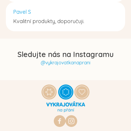
Pavel S
Kvalitní produkty, doporučuji.
Sledujte nás na Instagramu
@vykrajovatkanaprani
Z
á
p
a
t
https://www.facebook.com/vykraj
vykrajovatkanaprani.cz
í