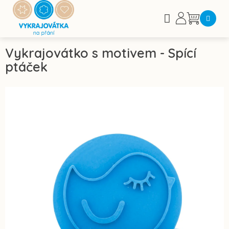
Přejít
na
Nákupní
obsah
košík
Vykrajovátko s motivem - Spící
ptáček