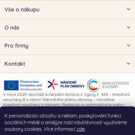
Vše o nákupu
O nás
Pro firmy
Kontakt
V roce 2025 dochází k čerpání dotace z Výzvy č. 464 – Kreativní
vouchery III v rámci Národního plánu obnovy – iniciativa
Kreativní vouchery s názvem: Redesign a optimalizace webu
www.vykrajovatkanaprani.cz. Projekt je realizován za finanční
spoluúčasti Evropské unie prostřednictvím Národního plánu
K personalizaci obsahu a reklam, poskytování funkcí
obnovy a Ministerstva kultury České republiky.
sociálních médií a analýze naší návštěvnosti využíváme
soubory cookies. Více informací
zde
.