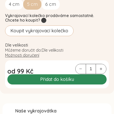
4
cm
5
cm
6
cm
Vykrajovací kolečko prodáváme samostatně.
Chcete ho koupit?
?
Koupit vykrajovací kolečko
Dle velikosti
Můžeme doručit do:
Dle velikosti
Možnosti doručení
od
99 Kč
Měrná
Přidat do košíku
cena:
Naše vykrajovátka