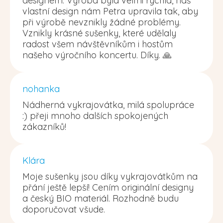
designem. Výroba byla velmi rychlá, náš
vlastní design nám Petra upravila tak, aby
při výrobě nevznikly žádné problémy.
Vznikly krásné sušenky, které udělaly
radost všem návštěvníkům i hostům
našeho výročního koncertu. Díky. 🙏
nohanka
Nádherná vykrajovátka, milá spolupráce
:) přeji mnoho dalších spokojených
zákazníků!
Klára
Moje sušenky jsou díky vykrajovátkům na
přání ještě lepší! Cením originální designy
a český BIO materiál. Rozhodně budu
doporučovat všude.