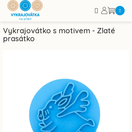
Přejít
na
Nákupní
obsah
košík
Vykrajovátko s motivem - Zlaté
prasátko