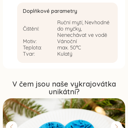
Doplňkové parametry
Ruční mytí, Nevhodné
Čištění
:
do myčky,
Nenechávat ve vodě
Motiv
:
Vánoční
Teplota
:
max. 50°C
Tvar
:
Kulatý
V čem jsou naše vykrajovátka
unikátní?