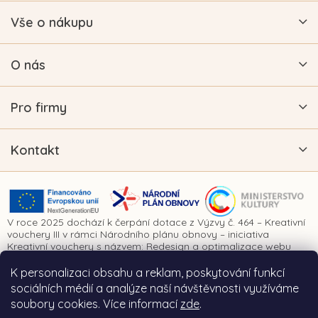
Vše o nákupu
O nás
Pro firmy
Kontakt
V roce 2025 dochází k čerpání dotace z Výzvy č. 464 – Kreativní
vouchery III v rámci Národního plánu obnovy – iniciativa
Kreativní vouchery s názvem: Redesign a optimalizace webu
www.vykrajovatkanaprani.cz. Projekt je realizován za finanční
spoluúčasti Evropské unie prostřednictvím Národního plánu
K personalizaci obsahu a reklam, poskytování funkcí
obnovy a Ministerstva kultury České republiky.
sociálních médií a analýze naší návštěvnosti využíváme
soubory cookies. Více informací
zde
.