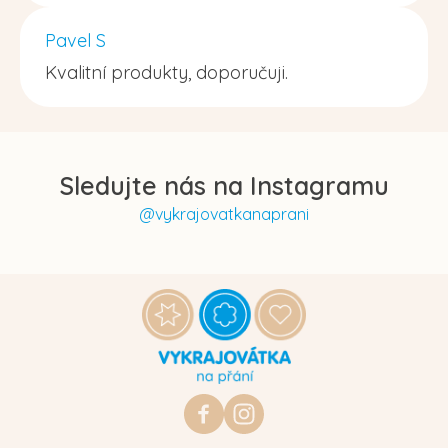
Pavel S
Kvalitní produkty, doporučuji.
Sledujte nás na Instagramu
@vykrajovatkanaprani
Z
á
p
a
t
https://www.facebook.com/vykraj
vykrajovatkanaprani.cz
í