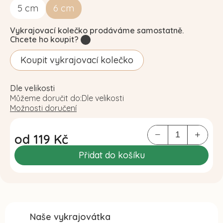
5
cm
6
cm
Vykrajovací kolečko prodáváme samostatně.
Chcete ho koupit?
?
Koupit vykrajovací kolečko
Dle velikosti
Můžeme doručit do:
Dle velikosti
Možnosti doručení
od
119 Kč
Měrná
Přidat do košíku
cena:
Naše vykrajovátka