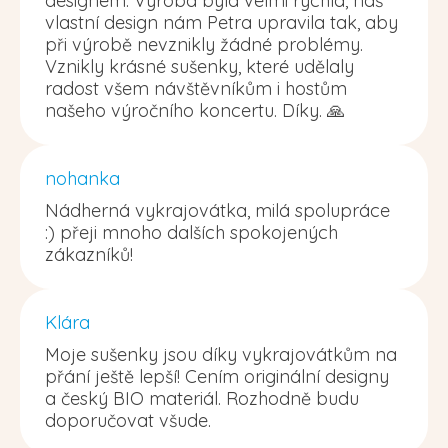
designem. Výroba byla velmi rychlá, náš
vlastní design nám Petra upravila tak, aby
při výrobě nevznikly žádné problémy.
Vznikly krásné sušenky, které udělaly
radost všem návštěvníkům i hostům
našeho výročního koncertu. Díky. 🙏
nohanka
Nádherná vykrajovátka, milá spolupráce
:) přeji mnoho dalších spokojených
zákazníků!
Klára
Moje sušenky jsou díky vykrajovátkům na
přání ještě lepší! Cením originální designy
a český BIO materiál. Rozhodně budu
doporučovat všude.