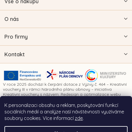
Vše o nákupu
O nás
Pro firmy
Kontakt
V roce 2025 dochází k čerpání dotace z Výzvy č. 464 – Kreativní
vouchery III v rámci Národního plánu obnovy – iniciativa
Kreativní vouchery s názvem: Redesign a optimalizace webu
www.vykrajovatkanaprani.cz. Projekt je realizován za finanční
spoluúčasti Evropské unie prostřednictvím Národního plánu
K personalizaci obsahu a reklam, poskytování funkcí
obnovy a Ministerstva kultury České republiky.
sociálních médií a analýze naší návštěvnosti využíváme
soubory cookies. Více informací
zde
.