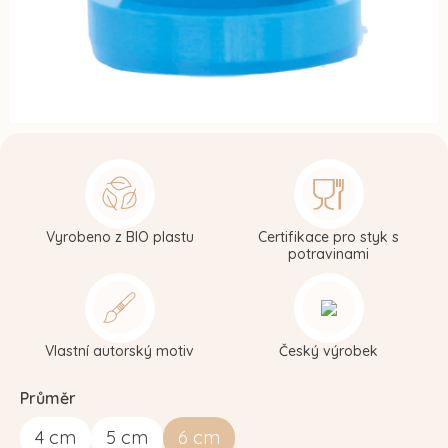
Vyrobeno z BIO plastu
Certifikace pro styk s
potravinami
Vlastní autorský motiv
Český výrobek
Průměr
4
cm
5
cm
6
cm