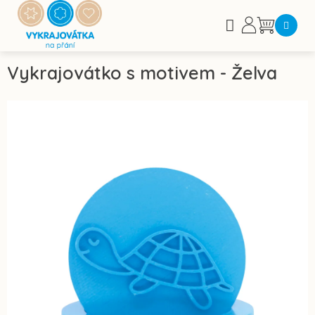
Přejít
na
Nákupní
obsah
košík
Vykrajovátko s motivem - Želva