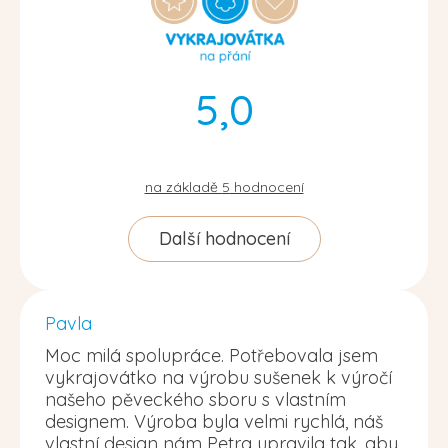
5,0
na základě
5
hodnocení
Další hodnocení
Pavla
Moc milá spolupráce. Potřebovala jsem
vykrajovátko na výrobu sušenek k výročí
našeho pěveckého sboru s vlastním
designem. Výroba byla velmi rychlá, náš
vlastní design nám Petra upravila tak, aby