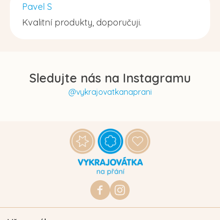
Pavel S
Kvalitní produkty, doporučuji.
Sledujte nás na Instagramu
@vykrajovatkanaprani
Z
á
p
a
t
https://www.facebook.com/vykraj
vykrajovatkanaprani.cz
í