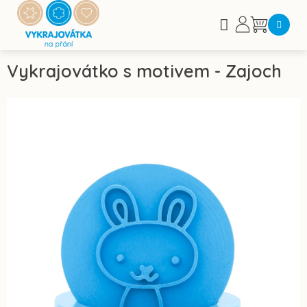
Přejít
na
Nákupní
obsah
košík
Vykrajovátko s motivem - Zajoch