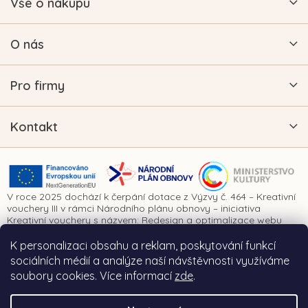
Vše o nákupu
O nás
Pro firmy
Kontakt
V roce 2025 dochází k čerpání dotace z Výzvy č. 464 – Kreativní
vouchery III v rámci Národního plánu obnovy – iniciativa
Kreativní vouchery s názvem: Redesign a optimalizace webu
www.vykrajovatkanaprani.cz. Projekt je realizován za finanční
spoluúčasti Evropské unie prostřednictvím Národního plánu
K personalizaci obsahu a reklam, poskytování funkcí
obnovy a Ministerstva kultury České republiky.
sociálních médií a analýze naší návštěvnosti využíváme
soubory cookies. Více informací
zde
.