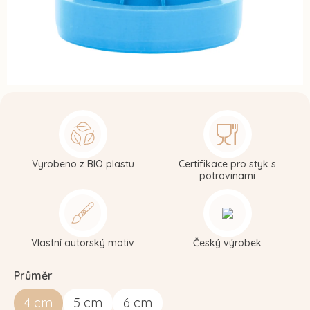
Vyrobeno z BIO plastu
Certifikace pro styk s
potravinami
Vlastní autorský motiv
Český výrobek
Průměr
4
cm
5
cm
6
cm