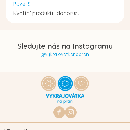
Pavel S
Kvalitní produkty, doporučuji.
Sledujte nás na Instagramu
@vykrajovatkanaprani
Z
á
p
a
t
https://www.facebook.com/vykraj
vykrajovatkanaprani.cz
í