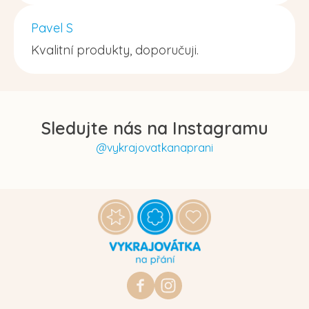
Pavel S
Kvalitní produkty, doporučuji.
Sledujte nás na Instagramu
@vykrajovatkanaprani
Z
á
p
a
t
https://www.facebook.com/vykraj
vykrajovatkanaprani.cz
í