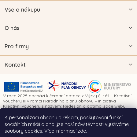
Vše o nákupu
O nás
Pro firmy
Kontakt
V roce 2025 dochází k čerpání dotace z Výzvy č. 464 – Kreativní
vouchery III v rámci Národního plánu obnovy – iniciativa
Kreativní vouchery s názvem: Redesign a optimalizace webu
www.vykrajovatkanaprani.cz. Projekt je realizován za finanční
spoluúčasti Evropské unie prostřednictvím Národního plánu
K personalizaci obsahu a reklam, poskytování funkcí
obnovy a Ministerstva kultury České republiky.
sociálních médií a analýze naší návštěvnosti využíváme
soubory cookies. Více informací
zde
.