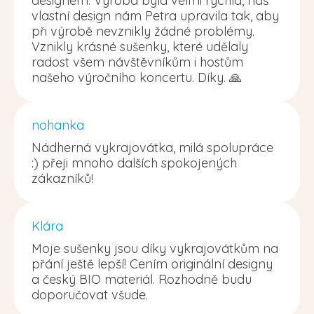
designem. Výroba byla velmi rychlá, náš
vlastní design nám Petra upravila tak, aby
při výrobě nevznikly žádné problémy.
Vznikly krásné sušenky, které udělaly
radost všem návštěvníkům i hostům
našeho výročního koncertu. Díky. 🙏
nohanka
Nádherná vykrajovátka, milá spolupráce
:) přeji mnoho dalších spokojených
zákazníků!
Klára
Moje sušenky jsou díky vykrajovátkům na
přání ještě lepší! Cením originální designy
a český BIO materiál. Rozhodně budu
doporučovat všude.