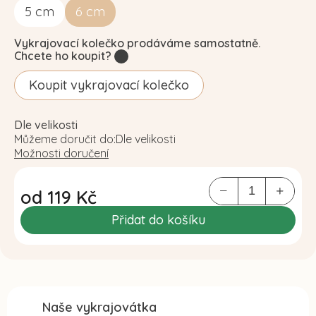
5
cm
6
cm
Vykrajovací kolečko prodáváme samostatně.
Chcete ho koupit?
?
Koupit vykrajovací kolečko
Dle velikosti
Můžeme doručit do:
Dle velikosti
Možnosti doručení
od
119 Kč
Měrná
Přidat do košíku
cena:
Naše vykrajovátka