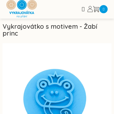
Přejít
na
Nákupní
obsah
košík
Vykrajovátko s motivem - Žabí
princ