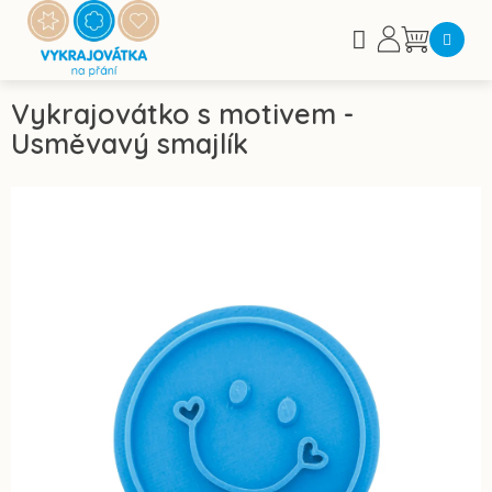
Přejít
na
Nákupní
obsah
košík
Vykrajovátko s motivem -
Usměvavý smajlík