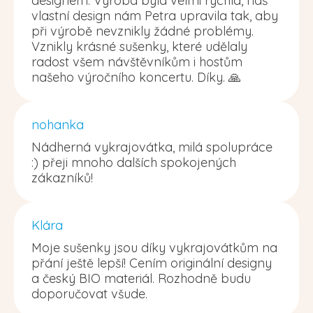
designem. Výroba byla velmi rychlá, náš
vlastní design nám Petra upravila tak, aby
při výrobě nevznikly žádné problémy.
Vznikly krásné sušenky, které udělaly
radost všem návštěvníkům i hostům
našeho výročního koncertu. Díky. 🙏
nohanka
Nádherná vykrajovátka, milá spolupráce
:) přeji mnoho dalších spokojených
zákazníků!
Klára
Moje sušenky jsou díky vykrajovátkům na
přání ještě lepší! Cením originální designy
a český BIO materiál. Rozhodně budu
doporučovat všude.