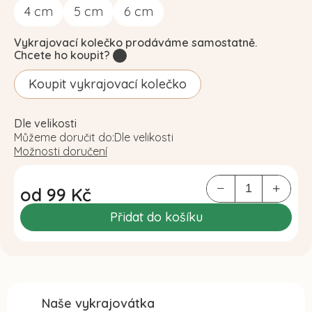
4
cm
5
cm
6
cm
Vykrajovací kolečko prodáváme samostatně.
Chcete ho koupit?
?
Koupit vykrajovací kolečko
Dle velikosti
Můžeme doručit do:
Dle velikosti
Možnosti doručení
od
99 Kč
Měrná
Přidat do košíku
cena:
Naše vykrajovátka