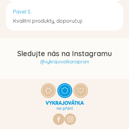
Pavel S
Kvalitní produkty, doporučuji.
Sledujte nás na Instagramu
@vykrajovatkanaprani
Z
á
p
a
t
https://www.facebook.com/vykraj
vykrajovatkanaprani.cz
í