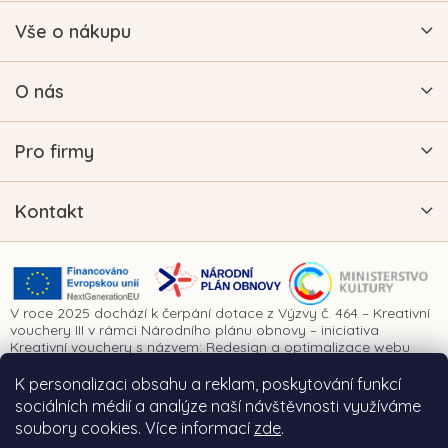
Vše o nákupu
O nás
Pro firmy
Kontakt
V roce 2025 dochází k čerpání dotace z Výzvy č. 464 – Kreativní
vouchery III v rámci Národního plánu obnovy – iniciativa
Kreativní vouchery s názvem: Redesign a optimalizace webu
www.vykrajovatkanaprani.cz. Projekt je realizován za finanční
spoluúčasti Evropské unie prostřednictvím Národního plánu
K personalizaci obsahu a reklam, poskytování funkcí
obnovy a Ministerstva kultury České republiky.
sociálních médií a analýze naší návštěvnosti využíváme
soubory cookies. Více informací
zde
.