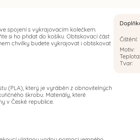
Doplňk
 ve spojení s vykrajovacím kolečkem.
 si ho přidat do košíku. Obtiskovací část
Čištění
:
em chvilky budete vykrajovat i obtiskovat
Motiv
:
Teplota
Tvar
:
tu (PLA), který je vyráběn z obnovitelných
řičného škrobu. Materiály, které
y v České republice.
d tekoucí vlažnou vodou pomocí jemného