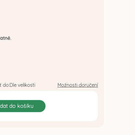
atně.
 do:
Dle velikosti
Možnosti doručení
idat do košíku