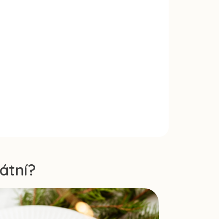
átní?