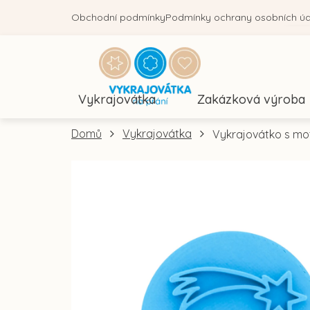
Přejít
Obchodní podmínky
Podmínky ochrany osobních ú
na
obsah
Vykrajovátka
Zakázková výroba
Domů
Vykrajovátka
Vykrajovátko s mot