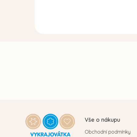
Z
á
Vše o nákupu
p
Obchodní podmínky
a