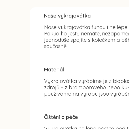
Naše vykrajovátka
Naše vykrajovátka fungují nejlépe
Pokud ho ještě nemáte, nezapomeňte
jednoduše spojíte s kolečkem a běh
současně.
Materiál
Vykrajovátka vyrábíme je z bioplas
zdrojů – z bramborového nebo kuku
používáme na výrobu jsou vyráběn
Čištění a péče
Vykrajovátka nejlépe očistíte po