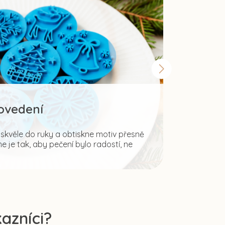
rovedení
Šir
kvěle do ruky a obtiskne motiv přesně
 je tak, aby pečení bylo radostí, ne
Fantazii mez
ale i pro tvo
azníci?