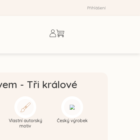
Přihlášení
Nákupní
košík
em - Tři králové
Vlastní autorský
Český výrobek
motiv