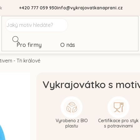
dajů
+420 777 059 930
info@vykrajovatkanaprani.cz
Pro firmy
O nás
ivem - Tři králové
Vykrajovátko s motiv
Vyrobeno z BIO
Certifikace pro styk
plastu
s potravinami