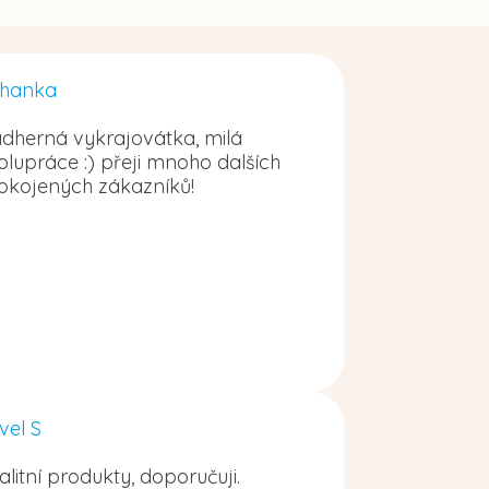
hanka
dherná vykrajovátka, milá
olupráce :) přeji mnoho dalších
okojených zákazníků!
vel S
alitní produkty, doporučuji.