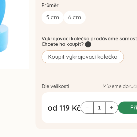
Průměr
5
cm
6
cm
Vykrajovací kolečko prodáváme samost
Chcete ho koupit?
?
Koupit vykrajovací kolečko
Dle velikosti
Můžeme doručit
od
119 Kč
Př
Měrná
cena: