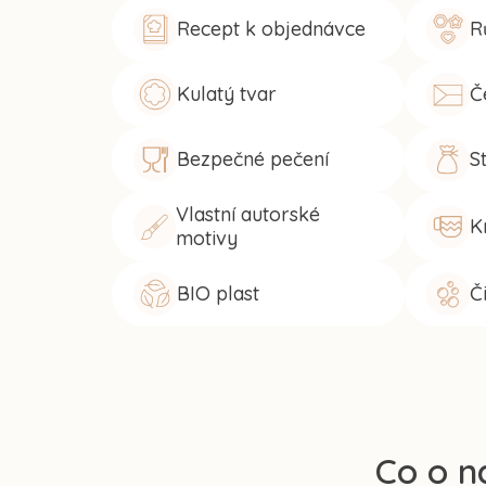
Recept k objednávce
R
Kulatý tvar
Č
Bezpečné pečení
S
Vlastní autorské
K
motivy
BIO plast
Č
Co o n