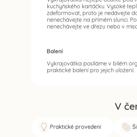
kuchyňského kartáčku. Vysoké tep
zdeformovat, proto je nedávejte d
nenechávejte na přímém slunci. Po
nenechávejte ve dřezu nebo v misc
Balení
Vykrajovátka posíláme v bílém org
praktické balení pro jejich uložení.
V če
Praktické provedení
Š