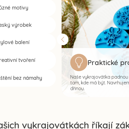
ůzné motivy
eský výrobek
tylové balení
reativní tvoření
Praktické p
Naše vykrajovátka padnou s
ištění bez námahy
tam, kde má být. Navrhujeme
dřinou.
ašich vykrajovátkách říkají zák