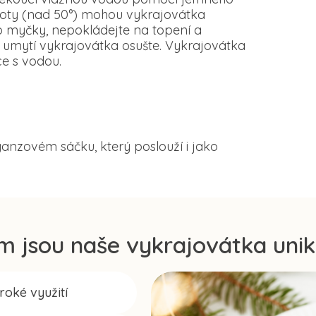
loty (nad 50°) mohou vykrajovátka
o myčky, nepokládejte na topení a
 umytí vykrajovátka osušte. Vykrajovátka
e s vodou.
anzovém sáčku, který poslouží i jako
m jsou naše vykrajovátka unik
iroké využití