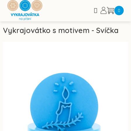
Přejít
na
Nákupní
obsah
košík
Vykrajovátko s motivem - Svíčka