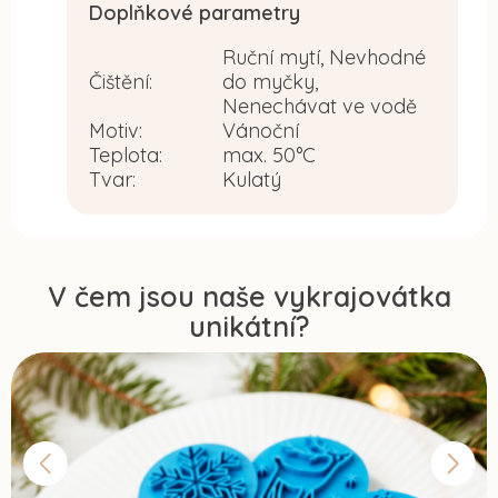
Doplňkové parametry
Ruční mytí, Nevhodné
Čištění
:
do myčky,
Nenechávat ve vodě
Motiv
:
Vánoční
Teplota
:
max. 50°C
Tvar
:
Kulatý
V čem jsou naše vykrajovátka
unikátní?