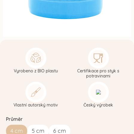
Vyrobeno z BIO plastu
Certifikace pro styk s
potravinami
Vlastní autorský motiv
Český výrobek
Průměr
4
cm
5
cm
6
cm