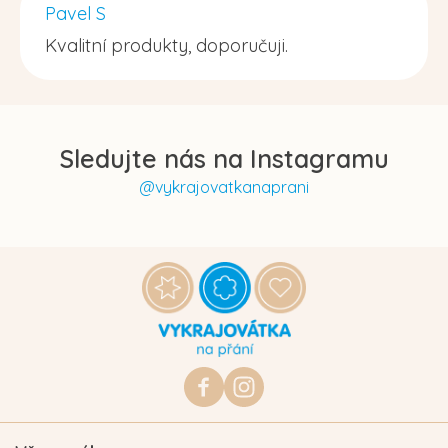
Pavel S
Kvalitní produkty, doporučuji.
Sledujte nás na Instagramu
@vykrajovatkanaprani
Z
á
p
a
t
https://www.facebook.com/vykraj
vykrajovatkanaprani.cz
í