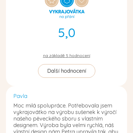
5,0
na základě
5
hodnocení
Další hodnocení
Pavla
Moc milá spolupráce. Potřebovala jsem
vykrajovátko na výrobu sušenek k výročí
našeho pěveckého sboru s vlastním
designem. Výroba byla velmi rychlá, náš
vlastní design nám Petra upravila tak, aby