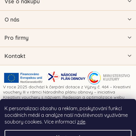
Vše o nákupu
O nás
Pro firmy
Kontakt
V roce 2025 dochází k čerpání dotace z Výzvy č. 464 – Kreativní
vouchery III v rámci Národního plánu obnovy – iniciativa
Kreativní vouchery s názvem: Redesign a optimalizace webu
www.vykrajovatkanaprani.cz. Projekt je realizován za finanční
spoluúčasti Evropské unie prostřednictvím Národního plánu
K personalizaci obsahu a reklam, poskytování funkcí
obnovy a Ministerstva kultury České republiky.
sociálních médií a analýze naší návštěvnosti využíváme
soubory cookies. Více informací
zde
.