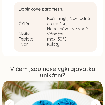
Doplňkové parametry
Ruční mytí, Nevhodné
Čištění
:
do myčky,
Nenechávat ve vodě
Motiv
:
Vánoční
Teplota
:
max. 50°C
Tvar
:
Kulatý
V čem jsou naše vykrajovátka
unikátní?