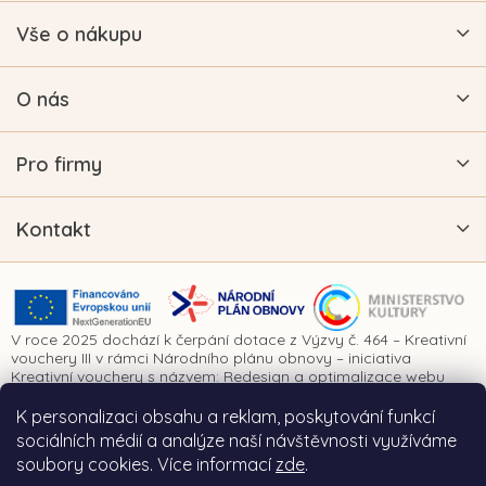
Vše o nákupu
O nás
Pro firmy
Kontakt
V roce 2025 dochází k čerpání dotace z Výzvy č. 464 – Kreativní
vouchery III v rámci Národního plánu obnovy – iniciativa
Kreativní vouchery s názvem: Redesign a optimalizace webu
www.vykrajovatkanaprani.cz. Projekt je realizován za finanční
spoluúčasti Evropské unie prostřednictvím Národního plánu
K personalizaci obsahu a reklam, poskytování funkcí
obnovy a Ministerstva kultury České republiky.
sociálních médií a analýze naší návštěvnosti využíváme
soubory cookies. Více informací
zde
.