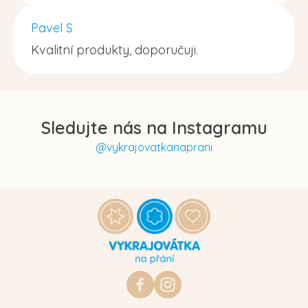
Pavel S
Kvalitní produkty, doporučuji.
Sledujte nás na Instagramu
@vykrajovatkanaprani
Z
á
p
a
t
https://www.facebook.com/vykraj
vykrajovatkanaprani.cz
í