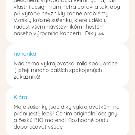
designem. Výroba byla velmi rychlá, náš
vlastní design nám Petra upravila tak, aby
při výrobě nevznikly žádné problémy.
Vznikly krásné sušenky, které udělaly
radost všem návštěvníkům i hostům
našeho výročního koncertu. Díky. 🙏
nohanka
Nádherná vykrajovátka, milá spolupráce
:) přeji mnoho dalších spokojených
zákazníků!
Klára
Moje sušenky jsou díky vykrajovátkům na
přání ještě lepší! Cením originální designy
a český BIO materiál. Rozhodně budu
doporučovat všude.