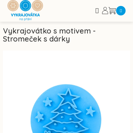
Přejít
na
Nákupní
obsah
košík
Vykrajovátko s motivem -
Stromeček s dárky