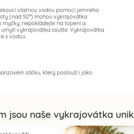
d tekoucí vlažnou vodou pomocí jemného
loty (nad 50°) mohou vykrajovátka
o myčky, nepokládejte na topení a
 umytí vykrajovátka osušte. Vykrajovátka
e s vodou.
anzovém sáčku, který poslouží i jako
m jsou naše vykrajovátka unik