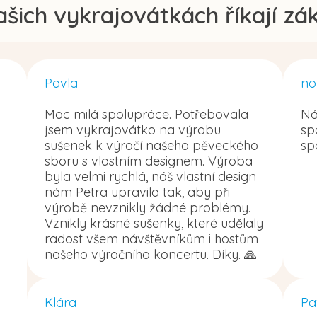
ašich vykrajovátkách říkají zák
Pavla
no
Moc milá spolupráce. Potřebovala
Ná
jsem vykrajovátko na výrobu
sp
sušenek k výročí našeho pěveckého
sp
sboru s vlastním designem. Výroba
byla velmi rychlá, náš vlastní design
nám Petra upravila tak, aby při
výrobě nevznikly žádné problémy.
Vznikly krásné sušenky, které udělaly
radost všem návštěvníkům i hostům
našeho výročního koncertu. Díky. 🙏
Klára
Pa