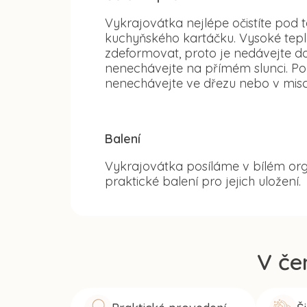
Vykrajovátka nejlépe očistíte po
kuchyňského kartáčku. Vysoké tep
zdeformovat, proto je nedávejte d
nenechávejte na přímém slunci. Po
nenechávejte ve dřezu nebo v misc
Balení
Vykrajovátka posíláme v bílém org
praktické balení pro jejich uložení.
V če