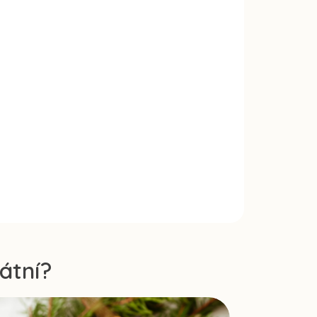
átní?