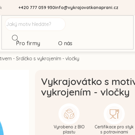
dajů
+420 777 059 930
info@vykrajovatkanaprani.cz
Pro firmy
O nás
ivem - Srdíčko s vykrojením - vločky
Vykrajovátko s moti
vykrojením - vločky
Vyrobeno z BIO
Certifikace pro styk
plastu
s potravinami