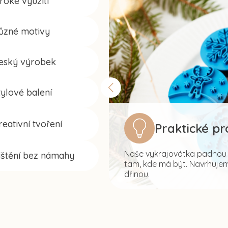
iroké využití
ůzné motivy
eský výrobek
tylové balení
reativní tvoření
Praktické p
Naše vykrajovátka padnou s
ištění bez námahy
tam, kde má být. Navrhujeme
dřinou.