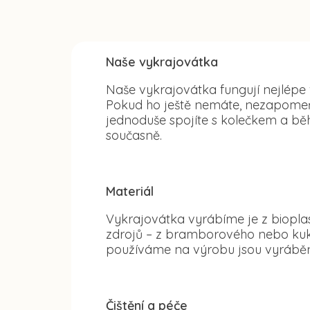
Naše vykrajovátka
Naše vykrajovátka fungují nejlépe
Pokud ho ještě nemáte, nezapomeňte
jednoduše spojíte s kolečkem a běh
současně.
Materiál
Vykrajovátka vyrábíme je z bioplas
zdrojů – z bramborového nebo kuku
používáme na výrobu jsou vyráběn
Čištění a péče