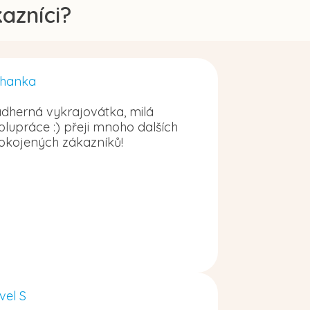
azníci?
hanka
dherná vykrajovátka, milá
olupráce :) přeji mnoho dalších
okojených zákazníků!
vel S