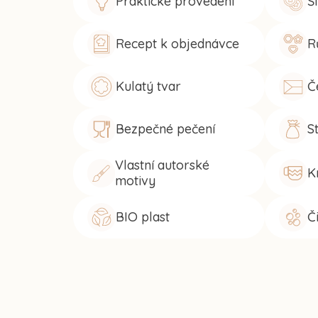
Praktické provedení
Š
Recept k objednávce
R
Kulatý tvar
Č
Bezpečné pečení
S
Vlastní autorské
K
motivy
BIO plast
Č