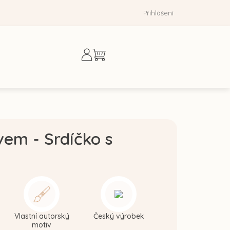
Přihlášení
Nákupní
košík
vem - Srdíčko s
Vlastní autorský
Český výrobek
motiv