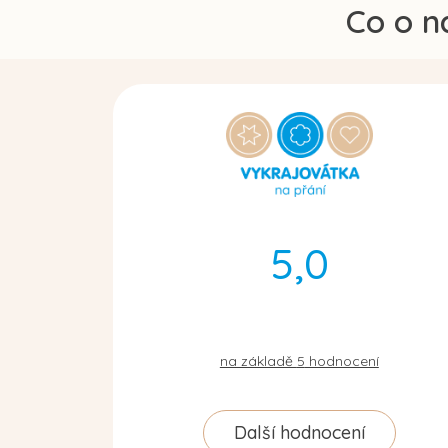
Co o n
5,0
na základě
5
hodnocení
Další hodnocení