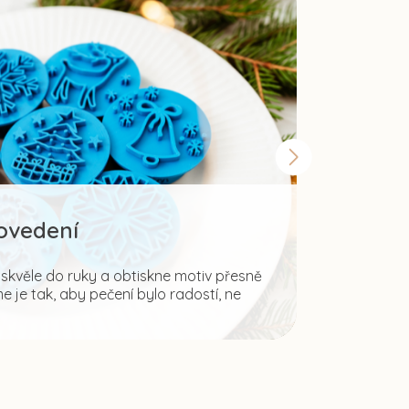
rovedení
Šir
kvěle do ruky a obtiskne motiv přesně
 je tak, aby pečení bylo radostí, ne
Fantazii mez
ale i pro tvo