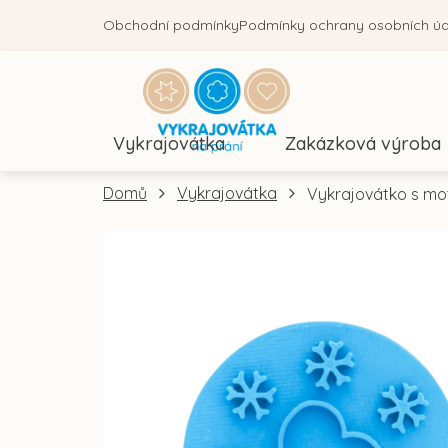
Přejít
Obchodní podmínky
Podmínky ochrany osobních ú
na
obsah
Vykrajovátka
Zakázková výroba
Domů
Vykrajovátka
Vykrajovátko s mot