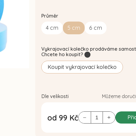
Průměr
4
cm
5
cm
6
cm
Vykrajovací kolečko prodáváme samost
Chcete ho koupit?
?
Koupit vykrajovací kolečko
Dle velikosti
Můžeme doručit
od
99 Kč
Při
Měrná
cena: