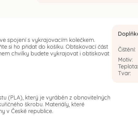
Doplňk
 ve spojení s vykrajovacím kolečkem.
 si ho přidat do košíku. Obtiskovací část
Čištění
:
em chvilky budete vykrajovat i obtiskovat
Motiv
:
Teplota
Tvar
:
tu (PLA), který je vyráběn z obnovitelných
řičného škrobu. Materiály, které
y v České republice.