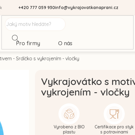
dajů
+420 777 059 930
info@vykrajovatkanaprani.cz
Pro firmy
O nás
ivem - Srdíčko s vykrojením - vločky
Vykrajovátko s moti
vykrojením - vločky
Vyrobeno z BIO
Certifikace pro styk
plastu
s potravinami