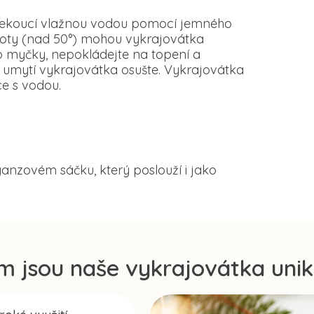
d tekoucí vlažnou vodou pomocí jemného
loty (nad 50°) mohou vykrajovátka
o myčky, nepokládejte na topení a
 umytí vykrajovátka osušte. Vykrajovátka
e s vodou.
anzovém sáčku, který poslouží i jako
m jsou naše vykrajovátka unik