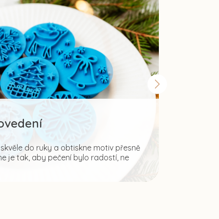
rovedení
Šir
kvěle do ruky a obtiskne motiv přesně
 je tak, aby pečení bylo radostí, ne
Fantazii mez
ale i pro tvo