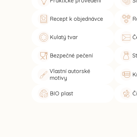
Praktické provedení
Š
Recept k objednávce
R
Kulatý tvar
Č
Bezpečné pečení
S
Vlastní autorské
K
motivy
BIO plast
Č