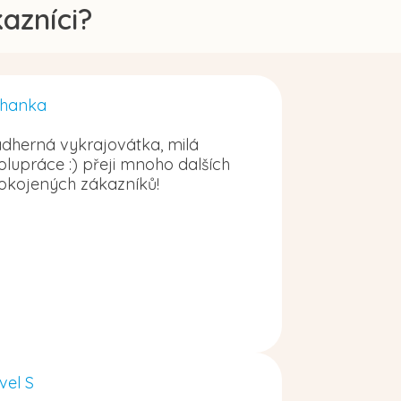
azníci?
hanka
dherná vykrajovátka, milá
olupráce :) přeji mnoho dalších
okojených zákazníků!
vel S