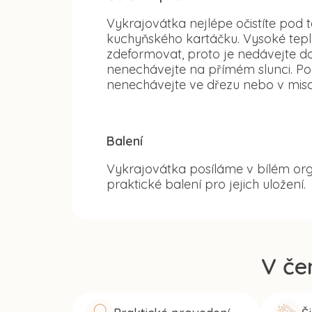
Vykrajovátka nejlépe očistíte po
kuchyňského kartáčku. Vysoké tep
zdeformovat, proto je nedávejte d
nenechávejte na přímém slunci. Po
nenechávejte ve dřezu nebo v misc
Balení
Vykrajovátka posíláme v bílém org
praktické balení pro jejich uložení.
V če