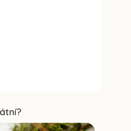
átní?