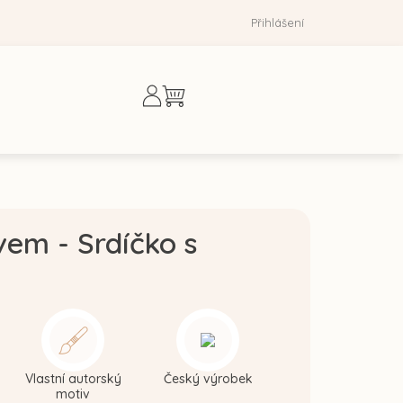
Přihlášení
Nákupní
košík
vem - Srdíčko s
Vlastní autorský
Český výrobek
motiv