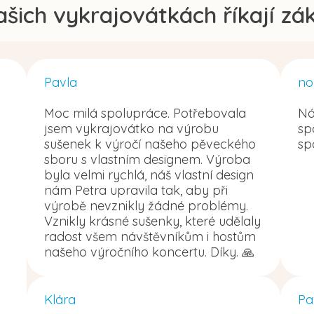
ašich vykrajovátkách říkají zák
Pavla
no
Moc milá spolupráce. Potřebovala
Ná
jsem vykrajovátko na výrobu
sp
sušenek k výročí našeho pěveckého
sp
sboru s vlastním designem. Výroba
byla velmi rychlá, náš vlastní design
nám Petra upravila tak, aby při
výrobě nevznikly žádné problémy.
Vznikly krásné sušenky, které udělaly
radost všem návštěvníkům i hostům
našeho výročního koncertu. Díky. 🙏
Klára
Pa