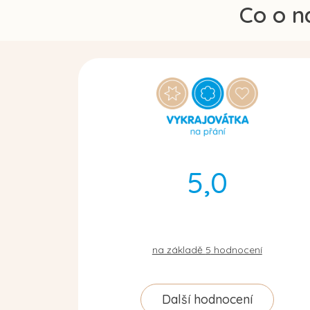
Co o n
5,0
na základě
5
hodnocení
Další hodnocení