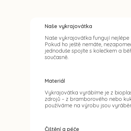
Naše vykrajovátka
Naše vykrajovátka fungují nejlépe
Pokud ho ještě nemáte, nezapomeňte
jednoduše spojíte s kolečkem a běh
současně.
Materiál
Vykrajovátka vyrábíme je z bioplas
zdrojů – z bramborového nebo kuku
používáme na výrobu jsou vyráběn
Čištění a péče