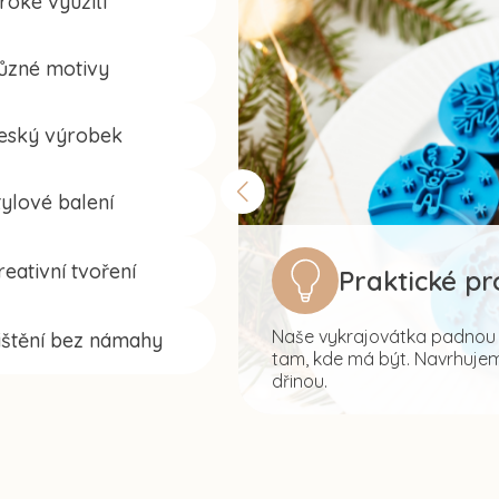
iroké využití
ůzné motivy
eský výrobek
tylové balení
reativní tvoření
Praktické p
Naše vykrajovátka padnou s
ištění bez námahy
tam, kde má být. Navrhujeme
dřinou.