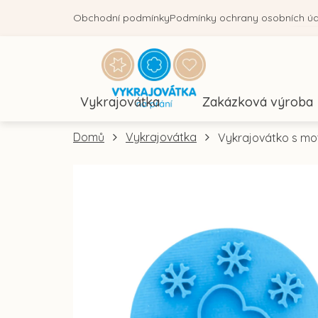
Přejít
Obchodní podmínky
Podmínky ochrany osobních ú
na
obsah
Vykrajovátka
Zakázková výroba
Domů
Vykrajovátka
Vykrajovátko s mot