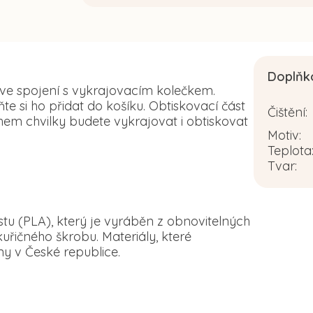
Doplňk
 ve spojení s vykrajovacím kolečkem.
 si ho přidat do košíku. Obtiskovací část
Čištění
:
em chvilky budete vykrajovat i obtiskovat
Motiv
:
Teplota
Tvar
:
tu (PLA), který je vyráběn z obnovitelných
řičného škrobu. Materiály, které
y v České republice.