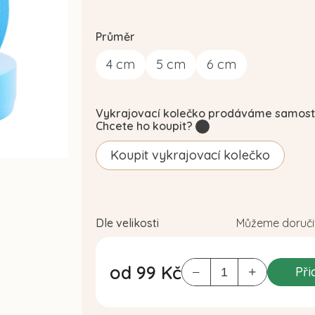
Průměr
4
cm
5
cm
6
cm
Vykrajovací kolečko prodáváme samost
Chcete ho koupit?
?
Koupit vykrajovací kolečko
Dle velikosti
Můžeme doručit
od
99 Kč
Při
Měrná
cena: