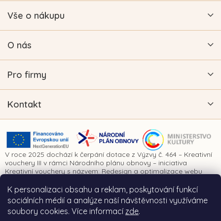
Vše o nákupu
O nás
Pro firmy
Kontakt
V roce 2025 dochází k čerpání dotace z Výzvy č. 464 – Kreativní
vouchery III v rámci Národního plánu obnovy – iniciativa
Kreativní vouchery s názvem: Redesign a optimalizace webu
www.vykrajovatkanaprani.cz. Projekt je realizován za finanční
spoluúčasti Evropské unie prostřednictvím Národního plánu
K personalizaci obsahu a reklam, poskytování funkcí
obnovy a Ministerstva kultury České republiky.
sociálních médií a analýze naší návštěvnosti využíváme
soubory cookies. Více informací
zde
.