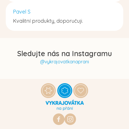
Pavel S
Kvalitní produkty, doporučuji.
Sledujte nás na Instagramu
@vykrajovatkanaprani
Z
á
p
a
t
https://www.facebook.com/vykraj
vykrajovatkanaprani.cz
í