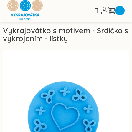
Přejít
na
Nákupní
obsah
košík
Vykrajovátko s motivem - Srdíčko s
vykrojením - lístky