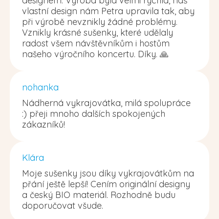
designem. Výroba byla velmi rychlá, náš
vlastní design nám Petra upravila tak, aby
při výrobě nevznikly žádné problémy.
Vznikly krásné sušenky, které udělaly
radost všem návštěvníkům i hostům
našeho výročního koncertu. Díky. 🙏
nohanka
Nádherná vykrajovátka, milá spolupráce
:) přeji mnoho dalších spokojených
zákazníků!
Klára
Moje sušenky jsou díky vykrajovátkům na
přání ještě lepší! Cením originální designy
a český BIO materiál. Rozhodně budu
doporučovat všude.