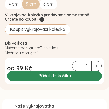
4
cm
5
cm
6
cm
Vykrajovací kolečko prodáváme samostatně.
Chcete ho koupit?
?
Koupit vykrajovací kolečko
Dle velikosti
Můžeme doručit do:
Dle velikosti
Možnosti doručení
od
99 Kč
Měrná
Přidat do košíku
cena:
Naše vykrajovátka