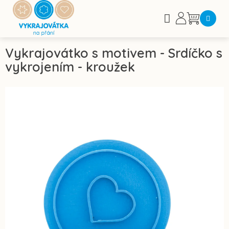
Přejít
na
Nákupní
obsah
košík
Vykrajovátko s motivem - Srdíčko s
vykrojením - kroužek