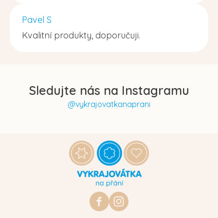
Pavel S
Kvalitní produkty, doporučuji.
Sledujte nás na Instagramu
@vykrajovatkanaprani
Z
á
p
a
t
https://www.facebook.com/vykraj
vykrajovatkanaprani.cz
í