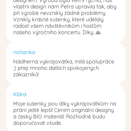
designem. Výroba byla velmi rychlá, náš
vlastní design nám Petra upravila tak, aby
při výrobě nevznikly žádné problémy.
Vznikly krásné sušenky, které udělaly
radost všem návštěvníkům i hostům
našeho výročního koncertu. Díky. 🙏
nohanka
Nádherná vykrajovátka, milá spolupráce
:) přeji mnoho dalších spokojených
zákazníků!
Klára
Moje sušenky jsou díky vykrajovátkům na
přání ještě lepší! Cením originální designy
a český BIO materiál. Rozhodně budu
doporučovat všude.