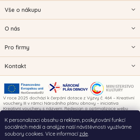
Vše o nákupu
O nás
Pro firmy
Kontakt
V roce 2025 dochází k čerpání dotace z Výzvy č. 464 – Kreativní
vouchery III v rámci Národního plánu obnovy – iniciativa
Kreativní vouchery s názvem: Redesign a optimalizace webu
www.vykrajovatkanaprani.cz. Projekt je realizován za finanční
spoluúčasti Evropské unie prostřednictvím Národního plánu
K personalizaci obsahu a reklam, poskytování funkcí
obnovy a Ministerstva kultury České republiky.
sociálních médií a analýze naší návštěvnosti využíváme
soubory cookies. Více informací
zde
.