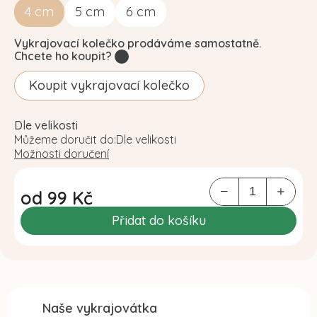
4
cm
5
cm
6
cm
Vykrajovací kolečko prodáváme samostatně.
Chcete ho koupit?
?
Koupit vykrajovací kolečko
Dle velikosti
Můžeme doručit do:
Dle velikosti
Možnosti doručení
od
99 Kč
Měrná
Přidat do košíku
cena:
Naše vykrajovátka