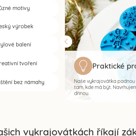
ůzné motivy
eský výrobek
tylové balení
reativní tvoření
Praktické p
Naše vykrajovátka padnou s
ištění bez námahy
tam, kde má být. Navrhujeme
dřinou.
ašich vykrajovátkách říkají zák