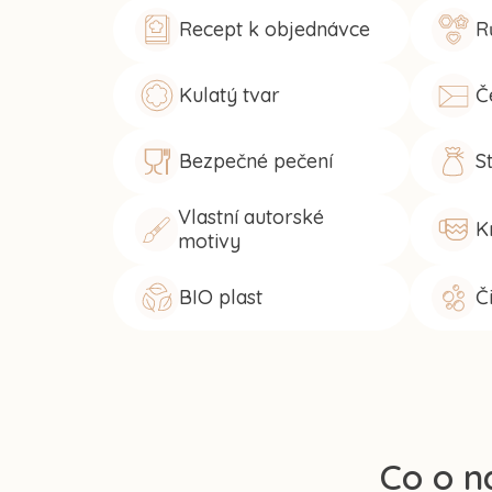
Recept k objednávce
R
Kulatý tvar
Č
Bezpečné pečení
S
Vlastní autorské
K
motivy
BIO plast
Č
Co o n