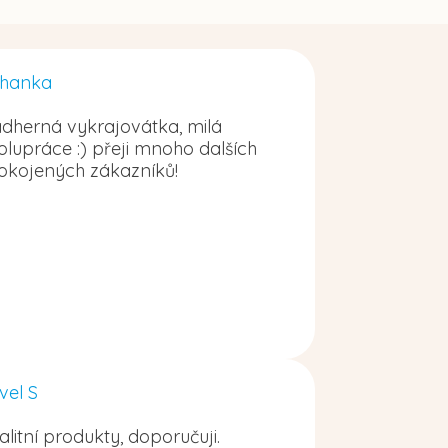
hanka
dherná vykrajovátka, milá
olupráce :) přeji mnoho dalších
okojených zákazníků!
vel S
alitní produkty, doporučuji.