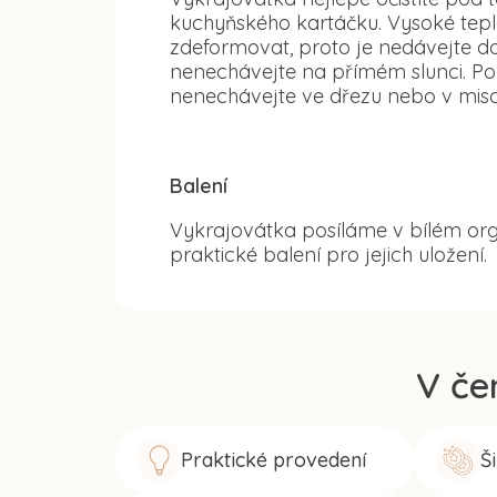
kuchyňského kartáčku. Vysoké tep
zdeformovat, proto je nedávejte d
nenechávejte na přímém slunci. Po
nenechávejte ve dřezu nebo v misc
Balení
Vykrajovátka posíláme v bílém org
praktické balení pro jejich uložení.
V če
Praktické provedení
Š