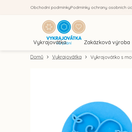
Přejít
Obchodní podmínky
Podmínky ochrany osobních ú
na
obsah
Vykrajovátka
Zakázková výroba
Domů
Vykrajovátka
Vykrajovátko s mot