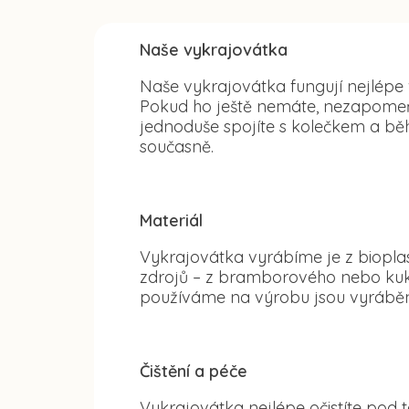
Naše vykrajovátka
Naše vykrajovátka fungují nejlépe
Pokud ho ještě nemáte, nezapomeňte
jednoduše spojíte s kolečkem a běh
současně.
Materiál
Vykrajovátka vyrábíme je z bioplas
zdrojů – z bramborového nebo kuku
používáme na výrobu jsou vyráběn
Čištění a péče
Vykrajovátka nejlépe očistíte po