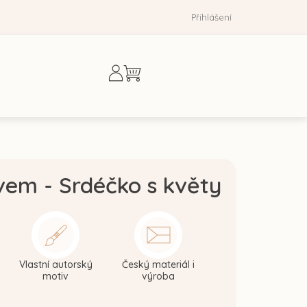
Přihlášení
Nákupní
košík
vem - Srdéčko s květy
Vlastní autorský
Český materiál i
motiv
výroba