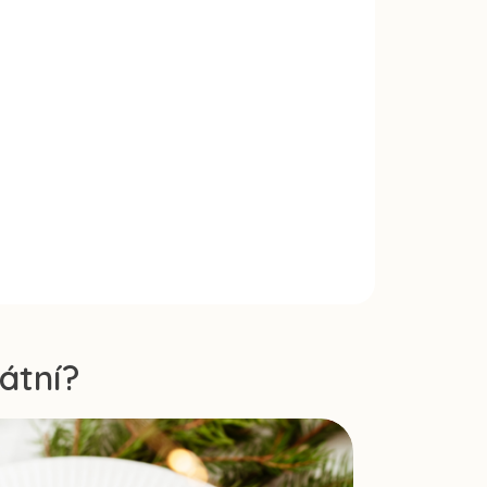
átní?