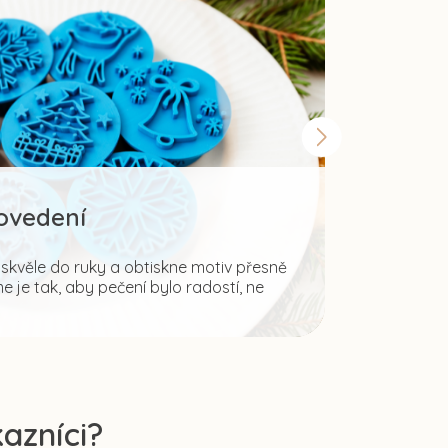
rovedení
Šir
kvěle do ruky a obtiskne motiv přesně
 je tak, aby pečení bylo radostí, ne
Fantazii mez
ale i pro tvo
azníci?