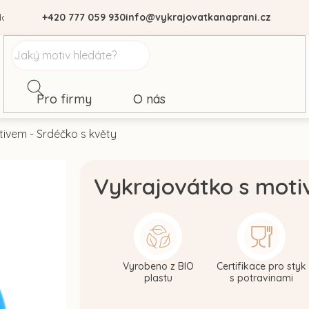
dajů
+420 777 059 930
info@vykrajovatkanaprani.cz
Pro firmy
O nás
ivem - Srdéčko s květy
Vykrajovátko s moti
Vyrobeno z BIO
Certifikace pro styk
plastu
s potravinami