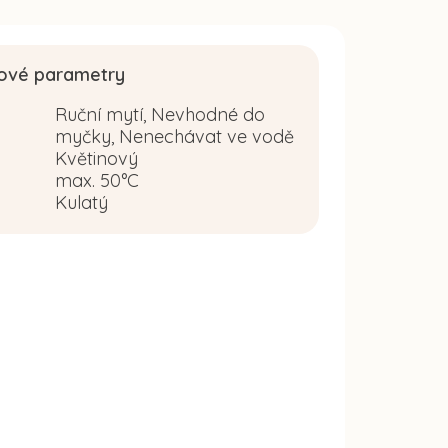
ové parametry
Ruční mytí, Nevhodné do
myčky, Nenechávat ve vodě
Květinový
:
max. 50°C
Kulatý