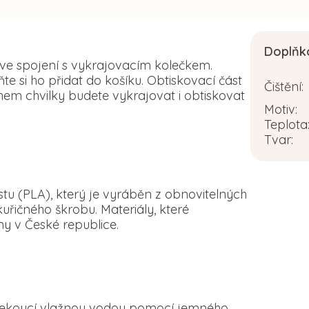
Doplňk
 ve spojení s vykrajovacím kolečkem.
 si ho přidat do košíku. Obtiskovací část
Čištění
:
em chvilky budete vykrajovat i obtiskovat
Motiv
:
Teplota
Tvar
:
tu (PLA), který je vyráběn z obnovitelných
řičného škrobu. Materiály, které
y v České republice.
d tekoucí vlažnou vodou pomocí jemného