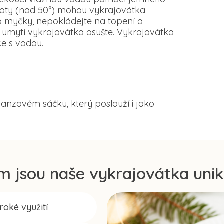
loty (nad 50°) mohou vykrajovátka
o myčky, nepokládejte na topení a
 umytí vykrajovátka osušte. Vykrajovátka
e s vodou.
anzovém sáčku, který poslouží i jako
m jsou naše vykrajovátka unik
iroké využití