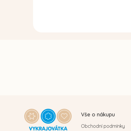
Z
á
Vše o nákupu
p
Obchodní podmínky
a