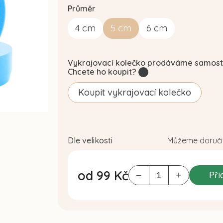
Průměr
4
cm
5
cm
6
cm
Vykrajovací kolečko prodáváme samost
Chcete ho koupit?
?
Koupit vykrajovací kolečko
Dle velikosti
Můžeme doručit
od
99 Kč
Při
Měrná
cena: