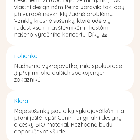
designem. Výroba byla velmi rychlá, náš
vlastní design nám Petra upravila tak, aby
při výrobě nevznikly žádné problémy.
Vznikly krásné sušenky, které udělaly
radost všem návštěvníkům i hostům
našeho výročního koncertu. Díky. 🙏
nohanka
Nádherná vykrajovátka, milá spolupráce
:) přeji mnoho dalších spokojených
zákazníků!
Klára
Moje sušenky jsou díky vykrajovátkům na
přání ještě lepší! Cením originální designy
a český BIO materiál. Rozhodně budu
doporučovat všude.