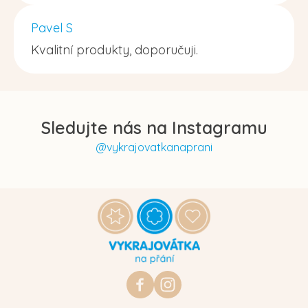
Pavel S
Kvalitní produkty, doporučuji.
Sledujte nás na Instagramu
@vykrajovatkanaprani
Z
á
p
a
t
https://www.facebook.com/vykraj
vykrajovatkanaprani.cz
í