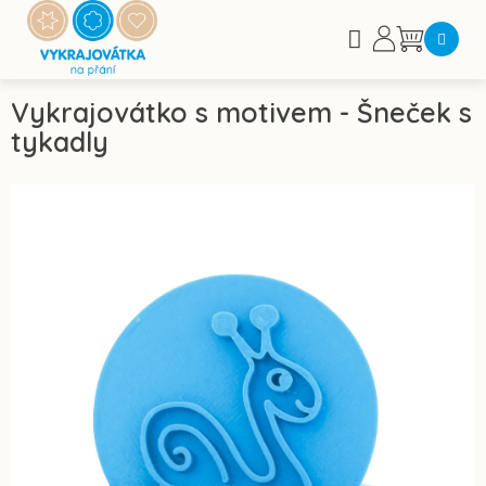
Přejít
na
Nákupní
obsah
košík
Vykrajovátko s motivem - Šneček s
tykadly