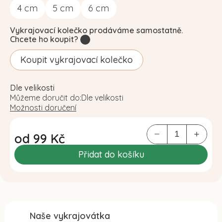
4
cm
5
cm
6
cm
Vykrajovací kolečko prodáváme samostatně.
Chcete ho koupit?
?
Koupit vykrajovací kolečko
Dle velikosti
Můžeme doručit do:
Dle velikosti
Možnosti doručení
od
99 Kč
Měrná
Přidat do košíku
cena:
Naše vykrajovátka