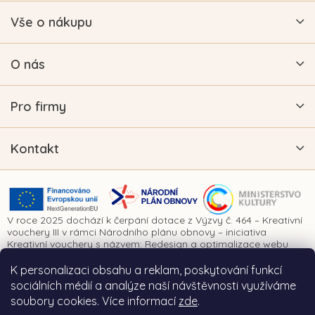
Vše o nákupu
O nás
Pro firmy
Kontakt
V roce 2025 dochází k čerpání dotace z Výzvy č. 464 – Kreativní
vouchery III v rámci Národního plánu obnovy – iniciativa
Kreativní vouchery s názvem: Redesign a optimalizace webu
www.vykrajovatkanaprani.cz. Projekt je realizován za finanční
spoluúčasti Evropské unie prostřednictvím Národního plánu
K personalizaci obsahu a reklam, poskytování funkcí
obnovy a Ministerstva kultury České republiky.
sociálních médií a analýze naší návštěvnosti využíváme
soubory cookies. Více informací
zde
.