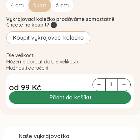
4
cm
5
cm
6
cm
Vykrajovací kolečko prodáváme samostatně.
Chcete ho koupit?
?
Koupit vykrajovací kolečko
Dle velikosti
Můžeme doručit do:
Dle velikosti
Možnosti doručení
od
99 Kč
Měrná
Přidat do košíku
cena:
Naše vykrajovátka