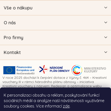
Vše o nákupu
O nás
Pro firmy
Kontakt
V roce 2025 dochází k čerpání dotace z Výzvy č. 464 – Kreativní
vouchery III v rámci Národního plánu obnovy – iniciativa
Kreativní vouchery s názvem: Redesign a optimalizace webu
www.vykrajovatkanaprani.cz. Projekt je realizován za finanční
spoluúčasti Evropské unie prostřednictvím Národního plánu
K personalizaci obsahu a reklam, poskytování funkcí
obnovy a Ministerstva kultury České republiky.
sociálních médií a analýze naší návštěvnosti využíváme
soubory cookies. Více informací
zde
.