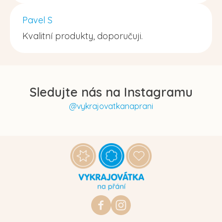
Pavel S
Kvalitní produkty, doporučuji.
Sledujte nás na Instagramu
@vykrajovatkanaprani
Z
á
p
a
t
https://www.facebook.com/vykraj
vykrajovatkanaprani.cz
í