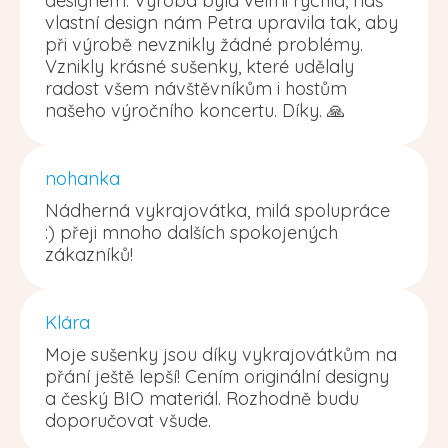
designem. Výroba byla velmi rychlá, náš
vlastní design nám Petra upravila tak, aby
při výrobě nevznikly žádné problémy.
Vznikly krásné sušenky, které udělaly
radost všem návštěvníkům i hostům
našeho výročního koncertu. Díky. 🙏
nohanka
Nádherná vykrajovátka, milá spolupráce
:) přeji mnoho dalších spokojených
zákazníků!
Klára
Moje sušenky jsou díky vykrajovátkům na
přání ještě lepší! Cením originální designy
a český BIO materiál. Rozhodně budu
doporučovat všude.