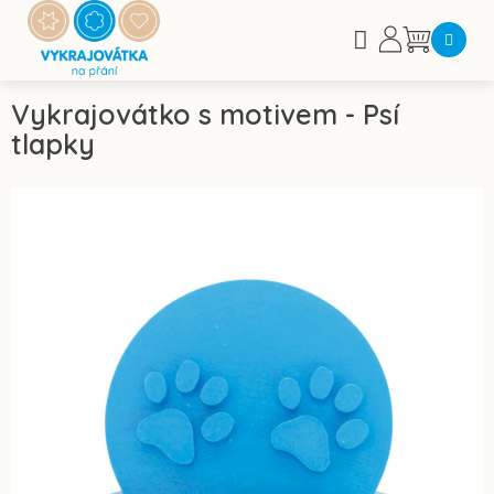
Přejít
na
Nákupní
obsah
košík
Vykrajovátko s motivem - Psí
tlapky