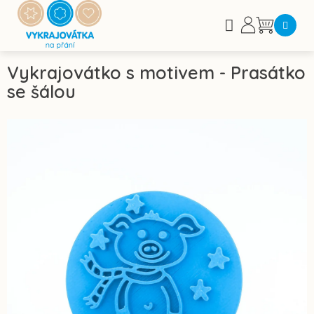
Přejít
na
Nákupní
obsah
košík
Vykrajovátko s motivem - Prasátko
se šálou