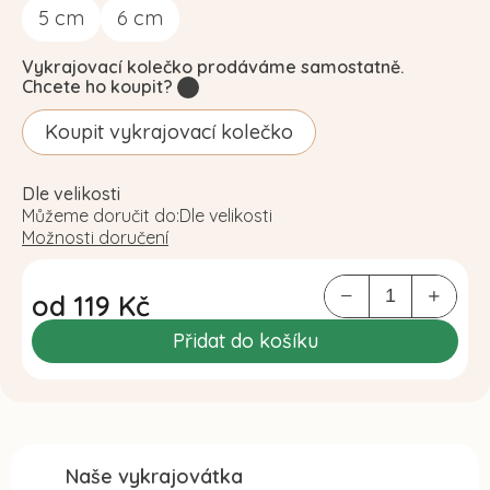
5
cm
6
cm
Vykrajovací kolečko prodáváme samostatně.
Chcete ho koupit?
?
Koupit vykrajovací kolečko
Dle velikosti
Můžeme doručit do:
Dle velikosti
Možnosti doručení
od
119 Kč
Měrná
Přidat do košíku
cena:
Naše vykrajovátka