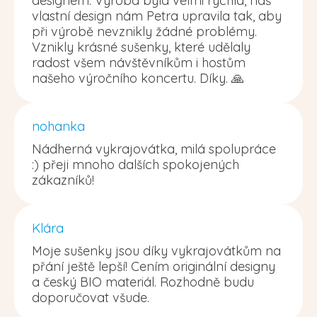
designem. Výroba byla velmi rychlá, náš
vlastní design nám Petra upravila tak, aby
při výrobě nevznikly žádné problémy.
Vznikly krásné sušenky, které udělaly
radost všem návštěvníkům i hostům
našeho výročního koncertu. Díky. 🙏
nohanka
Nádherná vykrajovátka, milá spolupráce
:) přeji mnoho dalších spokojených
zákazníků!
Klára
Moje sušenky jsou díky vykrajovátkům na
přání ještě lepší! Cením originální designy
a český BIO materiál. Rozhodně budu
doporučovat všude.