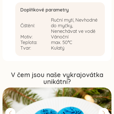
Doplňkové parametry
Ruční mytí, Nevhodné
Čištění
:
do myčky,
Nenechávat ve vodě
Motiv
:
Vánoční
Teplota
:
max. 50°C
Tvar
:
Kulatý
V čem jsou naše vykrajovátka
unikátní?