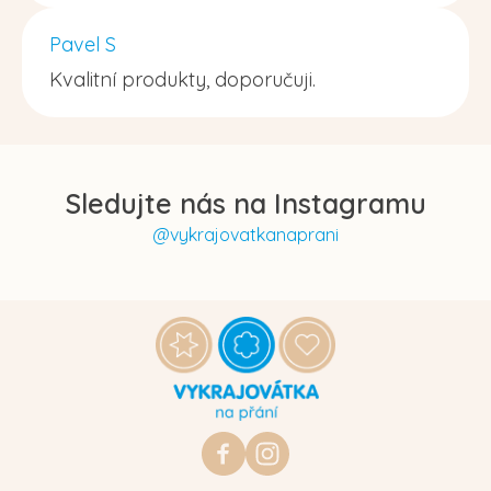
Pavel S
Kvalitní produkty, doporučuji.
Sledujte nás na Instagramu
@vykrajovatkanaprani
Z
á
p
a
t
https://www.facebook.com/vykraj
vykrajovatkanaprani.cz
í