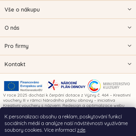
Vše o nákupu
O nás
Pro firmy
Kontakt
V roce 2025 dochází k čerpání dotace z Výzvy č. 464 – Kreativní
vouchery III v rámci Národního plánu obnovy – iniciativa
Kreativní vouchery s názvem: Redesign a optimalizace webu
www.vykrajovatkanaprani.cz. Projekt je realizován za finanční
spoluúčasti Evropské unie prostřednictvím Národního plánu
K personalizaci obsahu a reklam, poskytování funkcí
obnovy a Ministerstva kultury České republiky.
sociálních médií a analýze naší návštěvnosti využíváme
soubory cookies. Více informací
zde
.