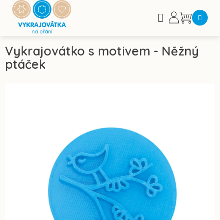
Přejít
na
Nákupní
obsah
košík
Vykrajovátko s motivem - Něžný
ptáček