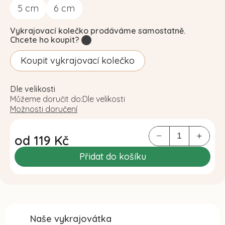
5
cm
6
cm
Vykrajovací kolečko prodáváme samostatně.
Chcete ho koupit?
?
Koupit vykrajovací kolečko
Dle velikosti
Můžeme doručit do:
Dle velikosti
Možnosti doručení
od
119 Kč
Měrná
Přidat do košíku
cena:
Naše vykrajovátka