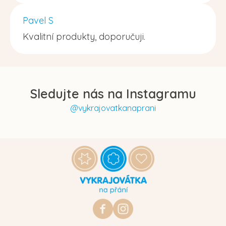
Pavel S
Kvalitní produkty, doporučuji.
Sledujte nás na Instagramu
@vykrajovatkanaprani
Z
á
p
a
t
https://www.facebook.com/vykraj
vykrajovatkanaprani.cz
í