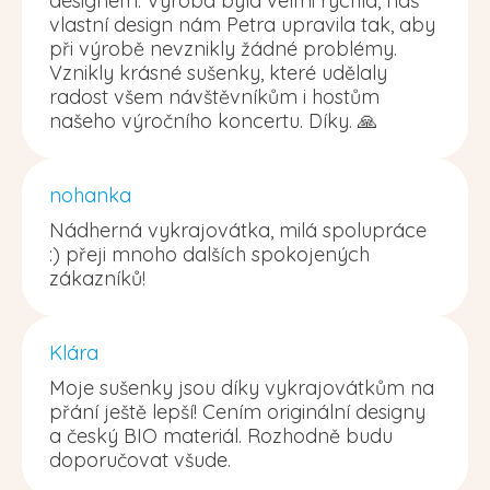
designem. Výroba byla velmi rychlá, náš
vlastní design nám Petra upravila tak, aby
při výrobě nevznikly žádné problémy.
Vznikly krásné sušenky, které udělaly
radost všem návštěvníkům i hostům
našeho výročního koncertu. Díky. 🙏
nohanka
Nádherná vykrajovátka, milá spolupráce
:) přeji mnoho dalších spokojených
zákazníků!
Klára
Moje sušenky jsou díky vykrajovátkům na
přání ještě lepší! Cením originální designy
a český BIO materiál. Rozhodně budu
doporučovat všude.