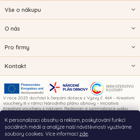
Vše o nákupu
O nás
Pro firmy
Kontakt
V roce 2025 dochází k čerpání dotace z Výzvy č. 464 – Kreativní
vouchery III v rámci Národního plánu obnovy – iniciativa
Kreativní vouchery s názvem: Redesign a optimalizace webu
www.vykrajovatkanaprani.cz. Projekt je realizován za finanční
spoluúčasti Evropské unie prostřednictvím Národního plánu
K personalizaci obsahu a reklam, poskytování funkcí
obnovy a Ministerstva kultury České republiky.
sociálních médií a analýze naší návštěvnosti využíváme
soubory cookies. Více informací
zde
.