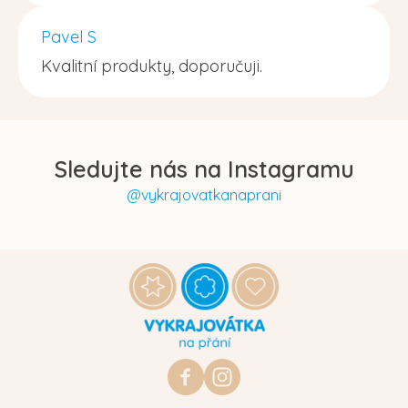
Pavel S
Kvalitní produkty, doporučuji.
Sledujte nás na Instagramu
@vykrajovatkanaprani
Z
á
p
a
t
https://www.facebook.com/vykraj
vykrajovatkanaprani.cz
í