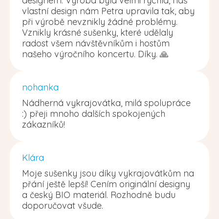
designem. Výroba byla velmi rychlá, náš
vlastní design nám Petra upravila tak, aby
při výrobě nevznikly žádné problémy.
Vznikly krásné sušenky, které udělaly
radost všem návštěvníkům i hostům
našeho výročního koncertu. Díky. 🙏
nohanka
Nádherná vykrajovátka, milá spolupráce
:) přeji mnoho dalších spokojených
zákazníků!
Klára
Moje sušenky jsou díky vykrajovátkům na
přání ještě lepší! Cením originální designy
a český BIO materiál. Rozhodně budu
doporučovat všude.