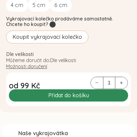
4
cm
5
cm
6
cm
Vykrajovací kolečko prodáváme samostatně.
Chcete ho koupit?
?
Koupit vykrajovací kolečko
Dle velikosti
Můžeme doručit do:
Dle velikosti
Možnosti doručení
od
99 Kč
Měrná
Přidat do košíku
cena:
Naše vykrajovátka