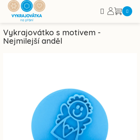
Přejít
na
Nákupní
obsah
košík
Vykrajovátko s motivem -
Nejmilejší anděl