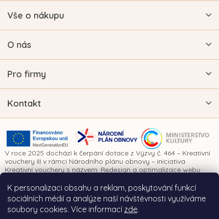
Vše o nákupu
O nás
Pro firmy
Kontakt
V roce 2025 dochází k čerpání dotace z Výzvy č. 464 – Kreativní
vouchery III v rámci Národního plánu obnovy – iniciativa
Kreativní vouchery s názvem: Redesign a optimalizace webu
www.vykrajovatkanaprani.cz. Projekt je realizován za finanční
spoluúčasti Evropské unie prostřednictvím Národního plánu
K personalizaci obsahu a reklam, poskytování funkcí
obnovy a Ministerstva kultury České republiky.
sociálních médií a analýze naší návštěvnosti využíváme
soubory cookies. Více informací
zde
.