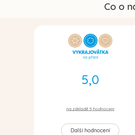
Co o n
5,0
na základě
5
hodnocení
Další hodnocení