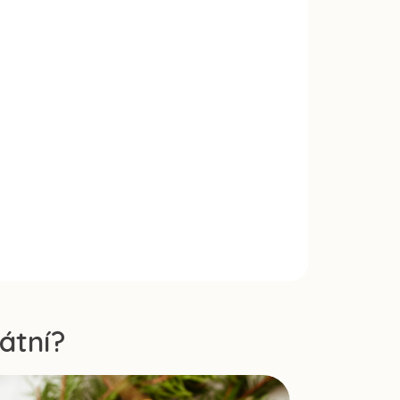
átní?