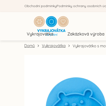
Přejít
Obchodní podmínky
Podmínky ochrany osobních ú
na
obsah
Vykrajovátka
Zakázková výroba
Domů
Vykrajovátka
Vykrajovátko s mo