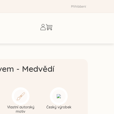
Přihlášení
Nákupní
košík
ivem - Medvědí
Vlastní autorský
Český výrobek
motiv