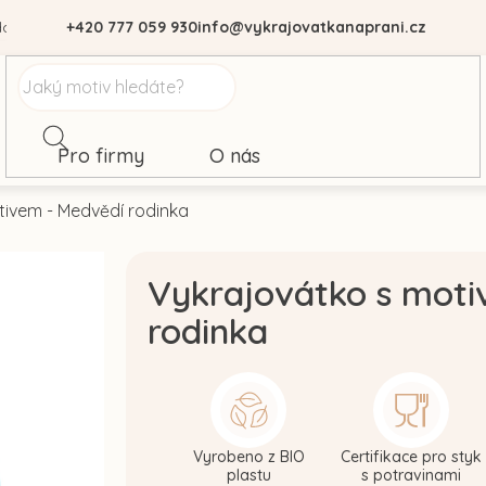
dajů
+420 777 059 930
info@vykrajovatkanaprani.cz
Pro firmy
O nás
tivem - Medvědí rodinka
Vykrajovátko s mot
rodinka
Vyrobeno z BIO
Certifikace pro styk
plastu
s potravinami