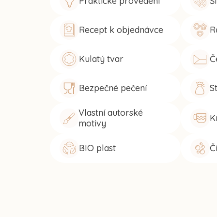
Praktické provedení
Š
Recept k objednávce
R
Kulatý tvar
Č
Bezpečné pečení
S
Vlastní autorské
K
motivy
BIO plast
Č