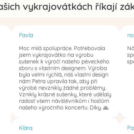
ašich vykrajovátkách říkají zák
Pavla
no
Moc milá spolupráce. Potřebovala
Ná
jsem vykrajovátko na výrobu
sp
sušenek k výročí našeho pěveckého
sp
sboru s vlastním designem. Výroba
byla velmi rychlá, náš vlastní design
nám Petra upravila tak, aby při
výrobě nevznikly žádné problémy.
Vznikly krásné sušenky, které udělaly
radost všem návštěvníkům i hostům
našeho výročního koncertu. Díky. 🙏
Klára
Pa