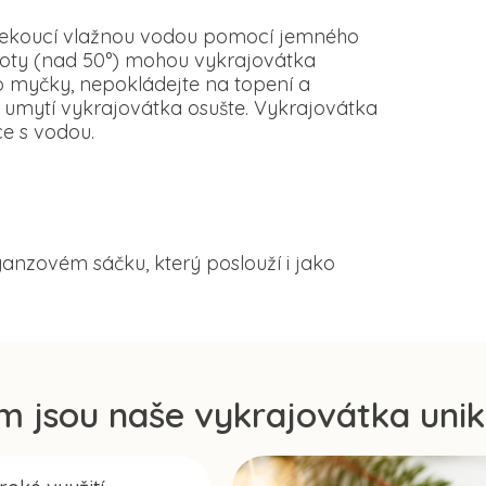
d tekoucí vlažnou vodou pomocí jemného
loty (nad 50°) mohou vykrajovátka
o myčky, nepokládejte na topení a
 umytí vykrajovátka osušte. Vykrajovátka
e s vodou.
anzovém sáčku, který poslouží i jako
m jsou naše vykrajovátka unik