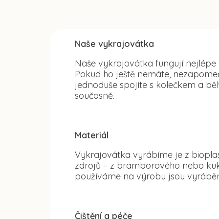
Naše vykrajovátka
Naše vykrajovátka fungují nejlépe
Pokud ho ještě nemáte, nezapomeňte
jednoduše spojíte s kolečkem a běh
současně.
Materiál
Vykrajovátka vyrábíme je z bioplas
zdrojů – z bramborového nebo kuku
používáme na výrobu jsou vyráběn
Čištění a péče