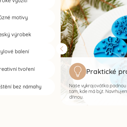
iroké využití
ůzné motivy
eský výrobek
tylové balení
reativní tvoření
Praktické p
Naše vykrajovátka padnou s
ištění bez námahy
tam, kde má být. Navrhujeme
dřinou.