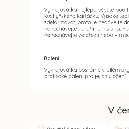
Vykrajovátka nejlépe očistíte po
kuchyňského kartáčku. Vysoké tep
zdeformovat, proto je nedávejte d
nenechávejte na přímém slunci. Po
nenechávejte ve dřezu nebo v misc
Balení
Vykrajovátka posíláme v bílém org
praktické balení pro jejich uložení.
V če