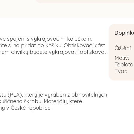
Doplňk
 ve spojení s vykrajovacím kolečkem.
 si ho přidat do košíku. Obtiskovací část
Čištění
:
em chvilky budete vykrajovat i obtiskovat
Motiv
:
Teplota
Tvar
:
tu (PLA), který je vyráběn z obnovitelných
řičného škrobu. Materiály, které
y v České republice.