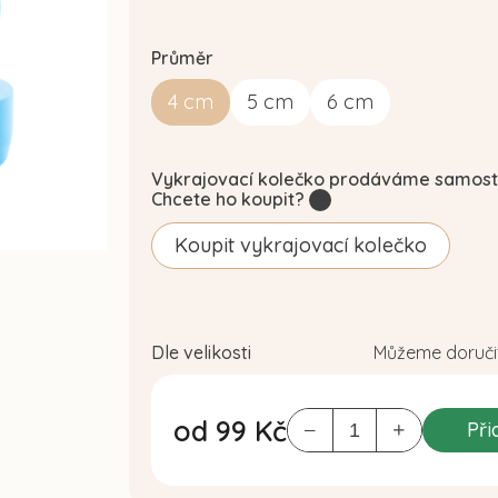
Průměr
4
cm
5
cm
6
cm
Vykrajovací kolečko prodáváme samost
Chcete ho koupit?
?
Koupit vykrajovací kolečko
Dle velikosti
Můžeme doručit
od
99 Kč
Při
Měrná
cena: