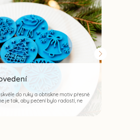
rovedení
Šir
kvěle do ruky a obtiskne motiv přesně
 je tak, aby pečení bylo radostí, ne
Fantazii mez
ale i pro tvo