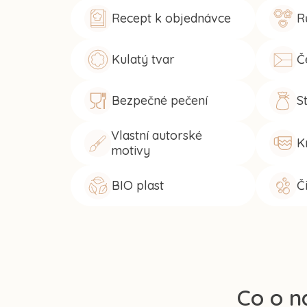
Recept k objednávce
R
Kulatý tvar
Č
Bezpečné pečení
S
Vlastní autorské
K
motivy
BIO plast
Č
Co o n