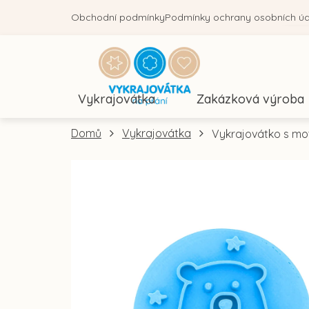
Přejít
Obchodní podmínky
Podmínky ochrany osobních ú
na
obsah
Vykrajovátka
Zakázková výroba
Domů
Vykrajovátka
Vykrajovátko s mo