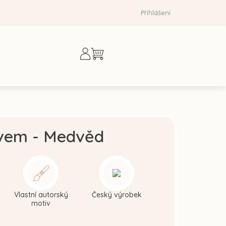
Přihlášení
Nákupní
košík
ivem - Medvěd
Vlastní autorský
Český výrobek
motiv