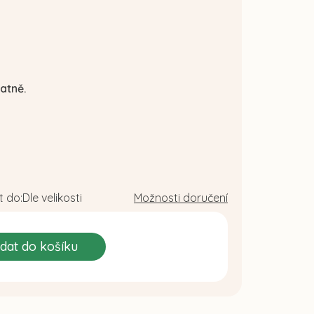
atně.
 do:
Dle velikosti
Možnosti doručení
idat do košíku