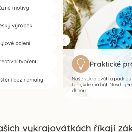
ůzné motivy
eský výrobek
tylové balení
reativní tvoření
Praktické p
Naše vykrajovátka padnou s
ištění bez námahy
tam, kde má být. Navrhujeme
dřinou.
ašich vykrajovátkách říkají zák