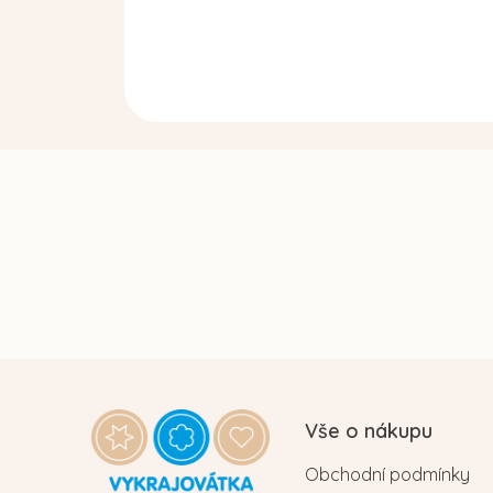
Z
á
Vše o nákupu
p
Obchodní podmínky
a