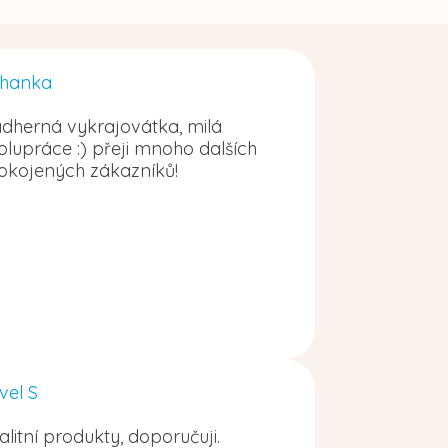
hanka
dherná vykrajovátka, milá
olupráce :) přeji mnoho dalších
okojených zákazníků!
vel S
alitní produkty, doporučuji.