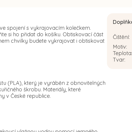
Doplňk
 ve spojení s vykrajovacím kolečkem.
 si ho přidat do košíku. Obtiskovací část
Čištění
:
em chvilky budete vykrajovat i obtiskovat
Motiv
:
Teplota
Tvar
:
tu (PLA), který je vyráběn z obnovitelných
řičného škrobu. Materiály, které
y v České republice.
d tekoucí vlažnou vodou pomocí jemného