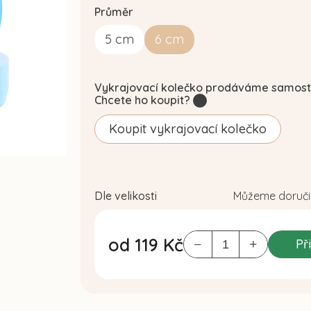
Průměr
5
cm
6
cm
Vykrajovací kolečko prodáváme samost
Chcete ho koupit?
?
Koupit vykrajovací kolečko
Dle velikosti
Můžeme doručit
od
119 Kč
Př
Měrná
cena: