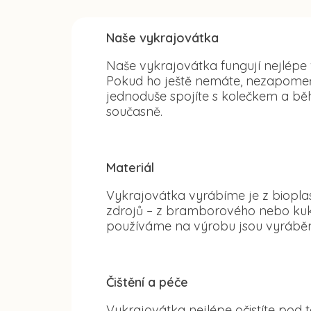
Naše vykrajovátka
Naše vykrajovátka fungují nejlépe
Pokud ho ještě nemáte, nezapomeňte
jednoduše spojíte s kolečkem a běh
současně.
Materiál
Vykrajovátka vyrábíme je z bioplas
zdrojů – z bramborového nebo kuku
používáme na výrobu jsou vyráběn
Čištění a péče
Vykrajovátka nejlépe očistíte po