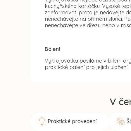
kuchyňského kartáčku. Vysoké tep
zdeformovat, proto je nedávejte d
nenechávejte na přímém slunci. Po
nenechávejte ve dřezu nebo v misc
Balení
Vykrajovátka posíláme v bílém org
praktické balení pro jejich uložení.
V če
Praktické provedení
Š