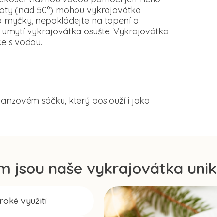
loty (nad 50°) mohou vykrajovátka
o myčky, nepokládejte na topení a
 umytí vykrajovátka osušte. Vykrajovátka
e s vodou.
anzovém sáčku, který poslouží i jako
m jsou naše vykrajovátka unik
iroké využití