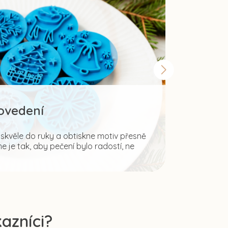
rovedení
Šir
kvěle do ruky a obtiskne motiv přesně
 je tak, aby pečení bylo radostí, ne
Fantazii mez
ale i pro tvo
azníci?