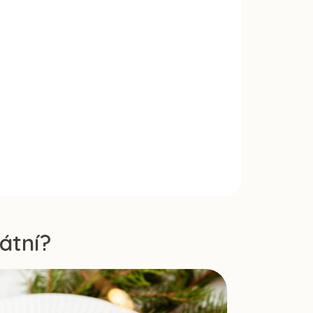
átní?