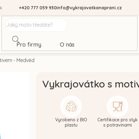
dajů
+420 777 059 930
info@vykrajovatkanaprani.cz
Pro firmy
O nás
tivem - Medvěd
Vykrajovátko s mot
Vyrobeno z BIO
Certifikace pro styk
plastu
s potravinami