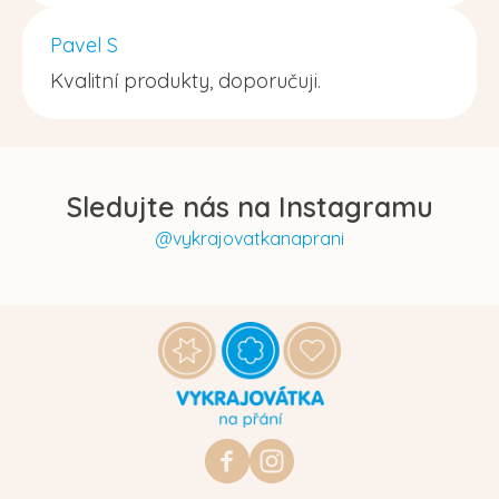
Pavel S
Kvalitní produkty, doporučuji.
Sledujte nás na Instagramu
@vykrajovatkanaprani
Z
á
p
a
t
https://www.facebook.com/vykraj
vykrajovatkanaprani.cz
í