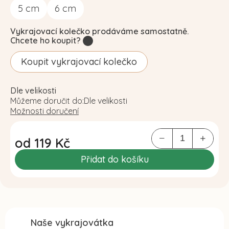
5
cm
6
cm
Vykrajovací kolečko prodáváme samostatně.
Chcete ho koupit?
?
Koupit vykrajovací kolečko
Dle velikosti
Můžeme doručit do:
Dle velikosti
Možnosti doručení
od
119 Kč
Měrná
Přidat do košíku
cena:
Naše vykrajovátka