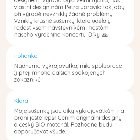
designem. Výroba byla velmi rychlá, náš
vlastní design nám Petra upravila tak, aby
při výrobě nevznikly žádné problémy.
Vznikly krásné sušenky, které udělaly
radost všem návštěvníkům i hostům
našeho výročního koncertu. Díky. 🙏
nohanka
Nádherná vykrajovátka, milá spolupráce
:) přeji mnoho dalších spokojených
zákazníků!
Klára
Moje sušenky jsou díky vykrajovátkům na
přání ještě lepší! Cením originální designy
a český BIO materiál. Rozhodně budu
doporučovat všude.