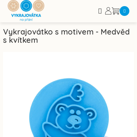
Přejít
na
Nákupní
obsah
košík
Vykrajovátko s motivem - Medvěd
s kvítkem