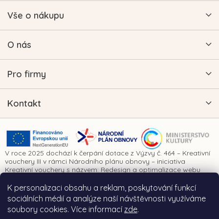
Vše o nákupu
O nás
Pro firmy
Kontakt
V roce 2025 dochází k čerpání dotace z Výzvy č. 464 – Kreativní
vouchery III v rámci Národního plánu obnovy – iniciativa
Kreativní vouchery s názvem: Redesign a optimalizace webu
www.vykrajovatkanaprani.cz. Projekt je realizován za finanční
spoluúčasti Evropské unie prostřednictvím Národního plánu
K personalizaci obsahu a reklam, poskytování funkcí
obnovy a Ministerstva kultury České republiky.
sociálních médií a analýze naší návštěvnosti využíváme
soubory cookies. Více informací
zde
.