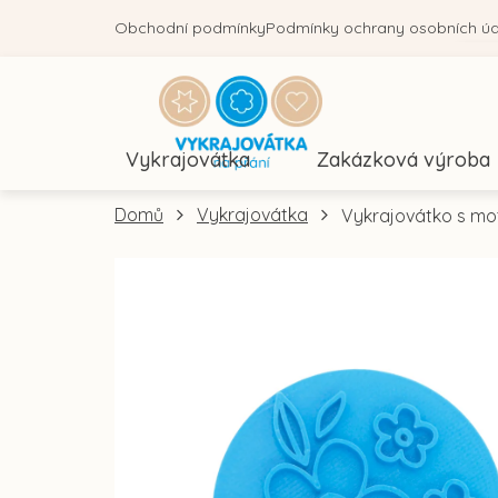
Přejít
Obchodní podmínky
Podmínky ochrany osobních ú
na
obsah
Vykrajovátka
Zakázková výroba
Domů
Vykrajovátka
Vykrajovátko s moti