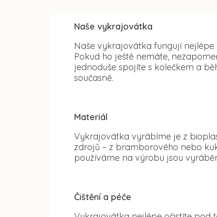
Naše vykrajovátka
Naše vykrajovátka fungují nejlépe
Pokud ho ještě nemáte, nezapomeňte
jednoduše spojíte s kolečkem a běh
současně.
Materiál
Vykrajovátka vyrábíme je z bioplas
zdrojů – z bramborového nebo kuku
používáme na výrobu jsou vyráběn
Čištění a péče
Vykrajovátka nejlépe očistíte po