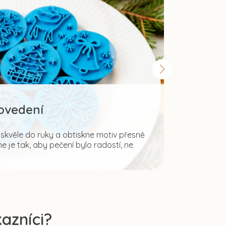
rovedení
Šir
kvěle do ruky a obtiskne motiv přesně
 je tak, aby pečení bylo radostí, ne
Fantazii mez
ale i pro tvo
azníci?