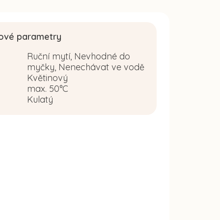
ové parametry
Ruční mytí, Nevhodné do
myčky, Nenechávat ve vodě
Květinový
:
max. 50°C
Kulatý