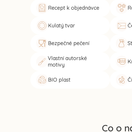
Recept k objednávce
R
Kulatý tvar
Č
Bezpečné pečení
S
Vlastní autorské
K
motivy
BIO plast
Č
Co o n