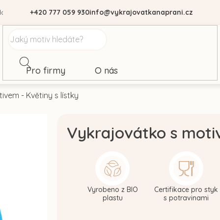
dajů
+420 777 059 930
info@vykrajovatkanaprani.cz
Pro firmy
O nás
vem - Květiny s lístky
Vykrajovátko s motiv
Vyrobeno z BIO
Certifikace pro styk
plastu
s potravinami