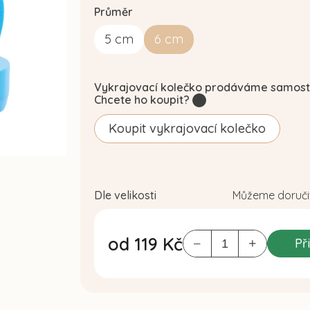
Průměr
5
cm
6
cm
Vykrajovací kolečko prodáváme samost
Chcete ho koupit?
?
Koupit vykrajovací kolečko
Dle velikosti
Můžeme doručit
od
119 Kč
Př
Měrná
cena: