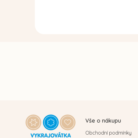
Z
á
Vše o nákupu
p
Obchodní podmínky
a