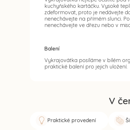
kuchyňského kartáčku. Vysoké tep
zdeformovat, proto je nedávejte d
nenechávejte na přímém slunci. Po
nenechávejte ve dřezu nebo v misc
Balení
Vykrajovátka posíláme v bílém org
praktické balení pro jejich uložení.
V če
Praktické provedení
Š