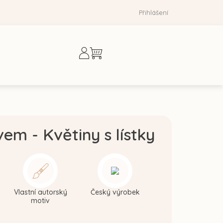
Přihlášení
Nákupní
košík
em - Květiny s lístky
Vlastní autorský
Český výrobek
motiv