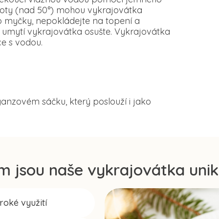
loty (nad 50°) mohou vykrajovátka
o myčky, nepokládejte na topení a
 umytí vykrajovátka osušte. Vykrajovátka
e s vodou.
anzovém sáčku, který poslouží i jako
m jsou naše vykrajovátka unik
iroké využití