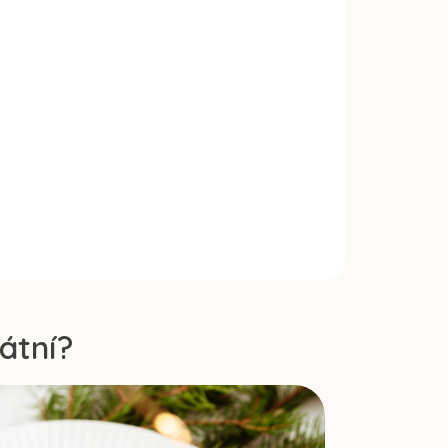
átní?