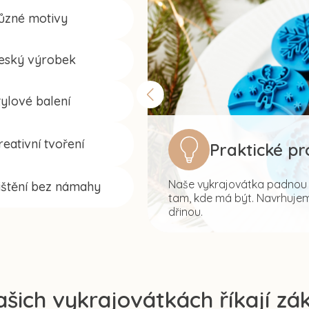
ůzné motivy
eský výrobek
tylové balení
reativní tvoření
Praktické p
Naše vykrajovátka padnou s
ištění bez námahy
tam, kde má být. Navrhujeme
dřinou.
ašich vykrajovátkách říkají zák