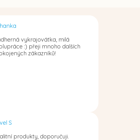
hanka
dherná vykrajovátka, milá
olupráce :) přeji mnoho dalších
okojených zákazníků!
vel S
alitní produkty, doporučuji.