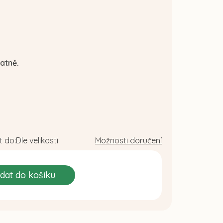
atně.
 do:
Dle velikosti
Možnosti doručení
idat do košíku