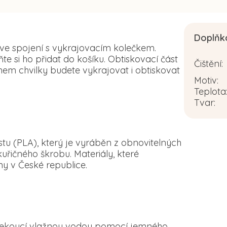
Doplňk
 ve spojení s vykrajovacím kolečkem.
 si ho přidat do košíku. Obtiskovací část
Čištění
:
em chvilky budete vykrajovat i obtiskovat
Motiv
:
Teplota
Tvar
:
tu (PLA), který je vyráběn z obnovitelných
řičného škrobu. Materiály, které
y v České republice.
d tekoucí vlažnou vodou pomocí jemného