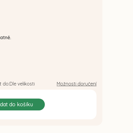
atně.
 do:
Dle velikosti
Možnosti doručení
idat do košíku