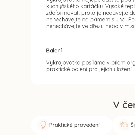
kuchyňského kartáčku. Vysoké tep
zdeformovat, proto je nedávejte d
nenechávejte na přímém slunci. Po
nenechávejte ve dřezu nebo v misc
Balení
Vykrajovátka posíláme v bílém org
praktické balení pro jejich uložení.
V če
Praktické provedení
Š