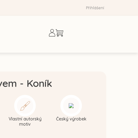
Přihlášení
Nákupní
košík
vem - Koník
Vlastní autorský
Český výrobek
motiv