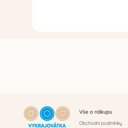
Z
á
Vše o nákupu
p
Obchodní podmínky
a