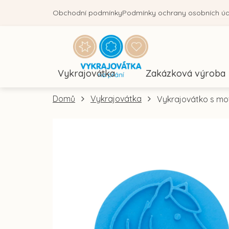
Přejít
Obchodní podmínky
Podmínky ochrany osobních ú
na
obsah
Vykrajovátka
Zakázková výroba
Domů
Vykrajovátka
Vykrajovátko s mot