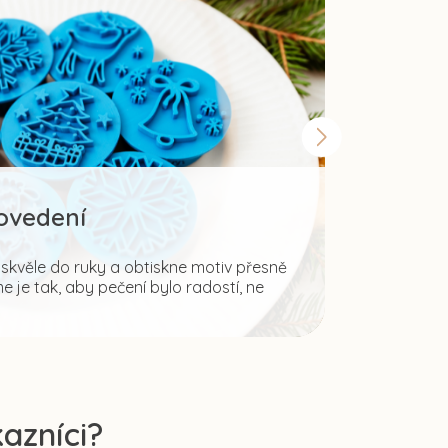
rovedení
Šir
kvěle do ruky a obtiskne motiv přesně
 je tak, aby pečení bylo radostí, ne
Fantazii mez
ale i pro tvo
azníci?