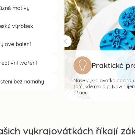
ůzné motivy
eský výrobek
tylové balení
reativní tvoření
Praktické p
Naše vykrajovátka padnou s
ištění bez námahy
tam, kde má být. Navrhujeme
dřinou.
ašich vykrajovátkách říkají zák