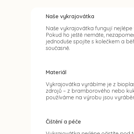
Naše vykrajovátka
Naše vykrajovátka fungují nejlépe
Pokud ho ještě nemáte, nezapomeňte
jednoduše spojíte s kolečkem a běh
současně.
Materiál
Vykrajovátka vyrábíme je z bioplas
zdrojů – z bramborového nebo kuku
používáme na výrobu jsou vyráběn
Čištění a péče
Vykrajovátka nejlépe očistíte po