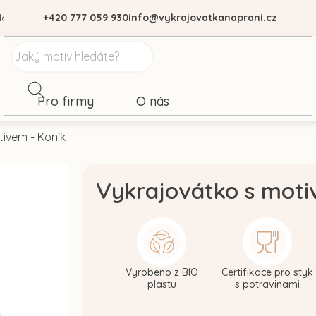
dajů
+420 777 059 930
info@vykrajovatkanaprani.cz
Pro firmy
O nás
ivem - Koník
Vykrajovátko s moti
Vyrobeno z BIO
Certifikace pro styk
plastu
s potravinami