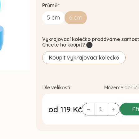
Průměr
5
cm
6
cm
Vykrajovací kolečko prodáváme samost
Chcete ho koupit?
?
Koupit vykrajovací kolečko
Dle velikosti
Můžeme doručit
od
119 Kč
Př
Měrná
cena: