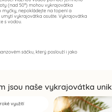
loty (nad 50°) mohou vykrajovátka
o myčky, nepokládejte na topení a
 umytí vykrajovátka osušte. Vykrajovátka
e s vodou.
anzovém sáčku, který poslouží i jako
m jsou naše vykrajovátka unik
iroké využití