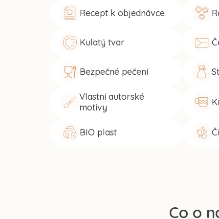
Recept k objednávce
R
Kulatý tvar
Č
Bezpečné pečení
S
Vlastní autorské
K
motivy
BIO plast
Č
Co o n