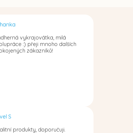
hanka
dherná vykrajovátka, milá
olupráce :) přeji mnoho dalších
okojených zákazníků!
vel S
alitní produkty, doporučuji.