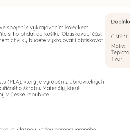
Doplňk
 ve spojení s vykrajovacím kolečkem.
 si ho přidat do košíku. Obtiskovací část
Čištění
:
em chvilky budete vykrajovat i obtiskovat
Motiv
:
Teplota
Tvar
:
tu (PLA), který je vyráběn z obnovitelných
řičného škrobu. Materiály, které
y v České republice.
d tekoucí vlažnou vodou pomocí jemného