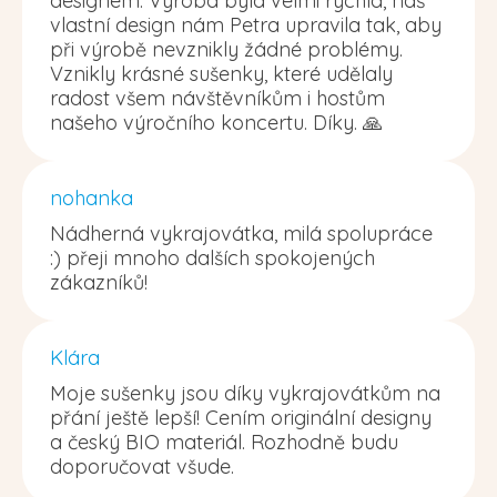
designem. Výroba byla velmi rychlá, náš
vlastní design nám Petra upravila tak, aby
při výrobě nevznikly žádné problémy.
Vznikly krásné sušenky, které udělaly
radost všem návštěvníkům i hostům
našeho výročního koncertu. Díky. 🙏
nohanka
Nádherná vykrajovátka, milá spolupráce
:) přeji mnoho dalších spokojených
zákazníků!
Klára
Moje sušenky jsou díky vykrajovátkům na
přání ještě lepší! Cením originální designy
a český BIO materiál. Rozhodně budu
doporučovat všude.