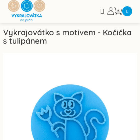
Přejít
na
Nákupní
obsah
košík
Vykrajovátko s motivem - Kočička
s tulipánem