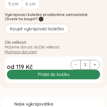
5
cm
6
cm
Vykrajovací kolečko prodáváme samostatně.
Chcete ho koupit?
?
Koupit vykrajovací kolečko
Dle velikosti
Můžeme doručit do:
Dle velikosti
Možnosti doručení
od
119 Kč
Měrná
Přidat do košíku
cena:
Naše vykrajovátka