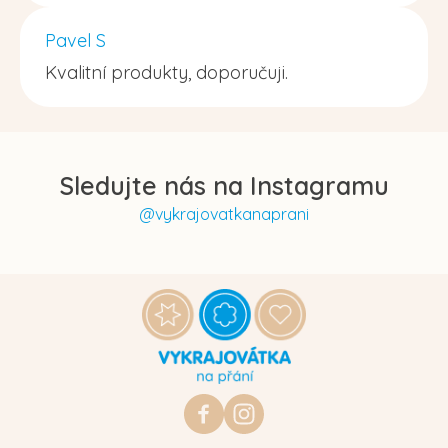
Pavel S
Kvalitní produkty, doporučuji.
Sledujte nás na Instagramu
@vykrajovatkanaprani
Z
á
p
a
t
https://www.facebook.com/vykraj
vykrajovatkanaprani.cz
í