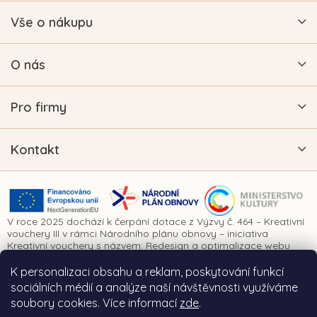
Vše o nákupu
O nás
Pro firmy
Kontakt
V roce 2025 dochází k čerpání dotace z Výzvy č. 464 – Kreativní
vouchery III v rámci Národního plánu obnovy – iniciativa
Kreativní vouchery s názvem: Redesign a optimalizace webu
www.vykrajovatkanaprani.cz. Projekt je realizován za finanční
spoluúčasti Evropské unie prostřednictvím Národního plánu
K personalizaci obsahu a reklam, poskytování funkcí
obnovy a Ministerstva kultury České republiky.
sociálních médií a analýze naší návštěvnosti využíváme
soubory cookies. Více informací
zde
.