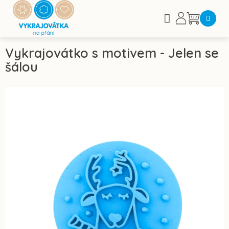
Přejít
na
Nákupní
obsah
košík
Vykrajovátko s motivem - Jelen se
šálou