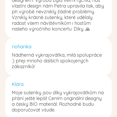
designem. Výroba byla velmi rychlá, náš
vlastní design nám Petra upravila tak, aby
při výrobě nevznikly žádné problémy.
Vznikly krásné sušenky, které udělaly
radost všem návštěvníkům i hostům
našeho výročního koncertu. Díky. 🙏
nohanka
Nádherná vykrajovátka, milá spolupráce
:) přeji mnoho dalších spokojených
zákazníků!
Klára
Moje sušenky jsou díky vykrajovátkům na
přání ještě lepší! Cením originální designy
a český BIO materiál. Rozhodně budu
doporučovat všude.