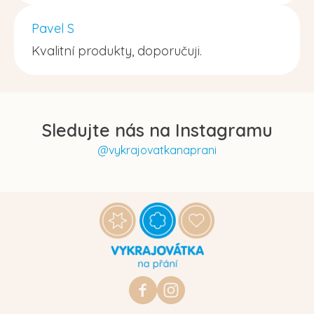
Pavel S
Kvalitní produkty, doporučuji.
Sledujte nás na Instagramu
@vykrajovatkanaprani
Z
á
p
a
t
https://www.facebook.com/vykraj
vykrajovatkanaprani.cz
í