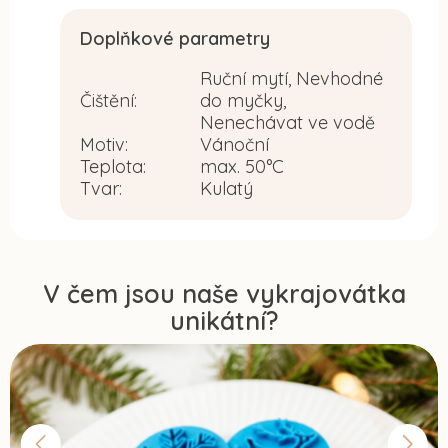
Doplňkové parametry
Ruční mytí, Nevhodné
Čištění
:
do myčky,
Nenechávat ve vodě
Motiv
:
Vánoční
Teplota
:
max. 50°C
Tvar
:
Kulatý
V čem jsou naše vykrajovátka
unikátní?