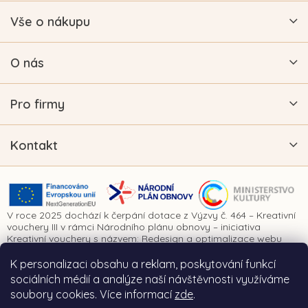
Vše o nákupu
O nás
Pro firmy
Kontakt
V roce 2025 dochází k čerpání dotace z Výzvy č. 464 – Kreativní
vouchery III v rámci Národního plánu obnovy – iniciativa
Kreativní vouchery s názvem: Redesign a optimalizace webu
www.vykrajovatkanaprani.cz. Projekt je realizován za finanční
spoluúčasti Evropské unie prostřednictvím Národního plánu
K personalizaci obsahu a reklam, poskytování funkcí
obnovy a Ministerstva kultury České republiky.
sociálních médií a analýze naší návštěvnosti využíváme
soubory cookies. Více informací
zde
.