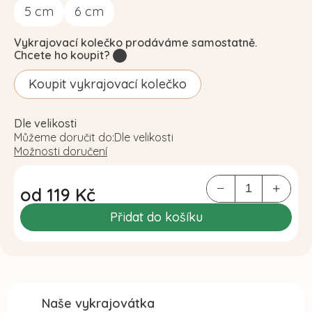
5
cm
6
cm
Vykrajovací kolečko prodáváme samostatně.
Chcete ho koupit?
?
Koupit vykrajovací kolečko
Dle velikosti
Můžeme doručit do:
Dle velikosti
Možnosti doručení
od
119 Kč
Měrná
Přidat do košíku
cena:
Naše vykrajovátka