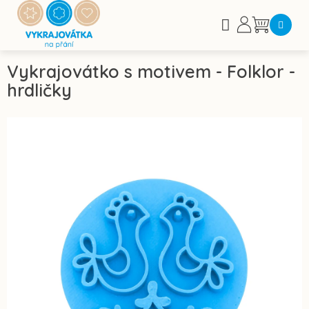
Přejít
na
Nákupní
obsah
košík
Vykrajovátko s motivem - Folklor -
hrdličky