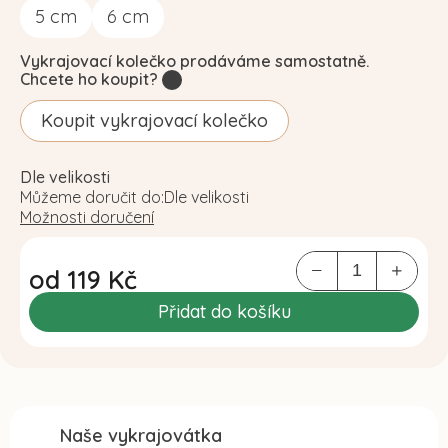
5
cm
6
cm
Vykrajovací kolečko prodáváme samostatně.
Chcete ho koupit?
?
Koupit vykrajovací kolečko
Dle velikosti
Můžeme doručit do:
Dle velikosti
Možnosti doručení
od
119 Kč
Měrná
Přidat do košíku
cena:
Naše vykrajovátka