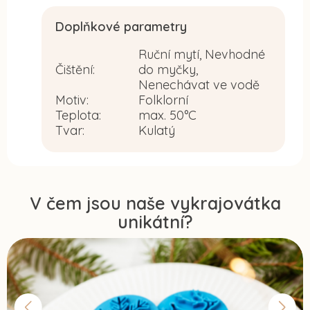
Doplňkové parametry
Ruční mytí, Nevhodné
Čištění
:
do myčky,
Nenechávat ve vodě
Motiv
:
Folklorní
Teplota
:
max. 50°C
Tvar
:
Kulatý
V čem jsou naše vykrajovátka
unikátní?