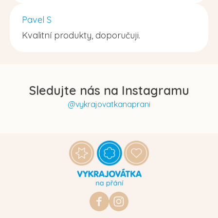
Pavel S
Kvalitní produkty, doporučuji.
Sledujte nás na Instagramu
@vykrajovatkanaprani
Z
á
p
a
t
https://www.facebook.com/vykraj
vykrajovatkanaprani.cz
í