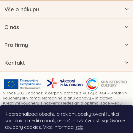
Vše o nákupu
O nás
Pro firmy
Kontakt
V roce 2025 dochází k čerpání dotace z Výzvy č. 464 – Kreativní
vouchery III v rámci Národního plánu obnovy – iniciativa
Kreativní vouchery s názvem: Redesign a optimalizace webu
www.vykrajovatkanaprani.cz. Projekt je realizován za finanční
spoluúčasti Evropské unie prostřednictvím Národního plánu
K personalizaci obsahu a reklam, poskytování funkcí
obnovy a Ministerstva kultury České republiky.
sociálních médií a analýze naší návštěvnosti využíváme
soubory cookies. Více informací
zde
.