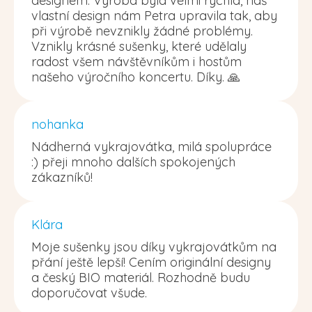
designem. Výroba byla velmi rychlá, náš
vlastní design nám Petra upravila tak, aby
při výrobě nevznikly žádné problémy.
Vznikly krásné sušenky, které udělaly
radost všem návštěvníkům i hostům
našeho výročního koncertu. Díky. 🙏
nohanka
Nádherná vykrajovátka, milá spolupráce
:) přeji mnoho dalších spokojených
zákazníků!
Klára
Moje sušenky jsou díky vykrajovátkům na
přání ještě lepší! Cením originální designy
a český BIO materiál. Rozhodně budu
doporučovat všude.