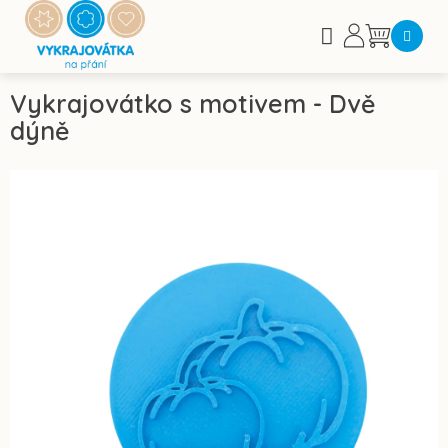
Přejít
na
Nákupní
obsah
košík
Vykrajovátko s motivem - Dvě
dýně