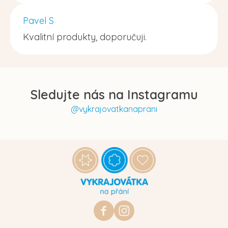
Pavel S
Kvalitní produkty, doporučuji.
Sledujte nás na Instagramu
@vykrajovatkanaprani
Z
á
p
a
t
https://www.facebook.com/vykraj
vykrajovatkanaprani.cz
í