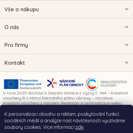
Vše o nákupu
O nás
Pro firmy
Kontakt
V roce 2025 dochází k čerpání dotace z Výzvy č. 464 – Kreativní
vouchery III v rámci Národního plánu obnovy – iniciativa
Kreativní vouchery s názvem: Redesign a optimalizace webu
www.vykrajovatkanaprani.cz. Projekt je realizován za finanční
spoluúčasti Evropské unie prostřednictvím Národního plánu
K personalizaci obsahu a reklam, poskytování funkcí
obnovy a Ministerstva kultury České republiky.
sociálních médií a analýze naší návštěvnosti využíváme
soubory cookies. Více informací
zde
.