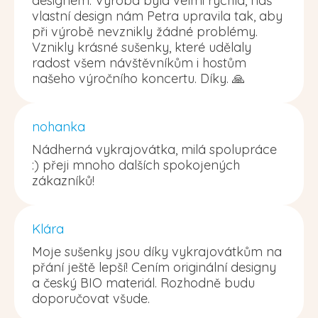
designem. Výroba byla velmi rychlá, náš
vlastní design nám Petra upravila tak, aby
při výrobě nevznikly žádné problémy.
Vznikly krásné sušenky, které udělaly
radost všem návštěvníkům i hostům
našeho výročního koncertu. Díky. 🙏
nohanka
Nádherná vykrajovátka, milá spolupráce
:) přeji mnoho dalších spokojených
zákazníků!
Klára
Moje sušenky jsou díky vykrajovátkům na
přání ještě lepší! Cením originální designy
a český BIO materiál. Rozhodně budu
doporučovat všude.