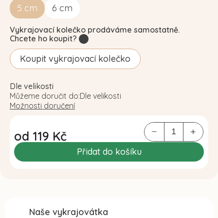
5
cm
6
cm
Vykrajovací kolečko prodáváme samostatně.
Chcete ho koupit?
?
Koupit vykrajovací kolečko
Dle velikosti
Můžeme doručit do:
Dle velikosti
Možnosti doručení
od
119 Kč
Měrná
Přidat do košíku
cena:
Naše vykrajovátka