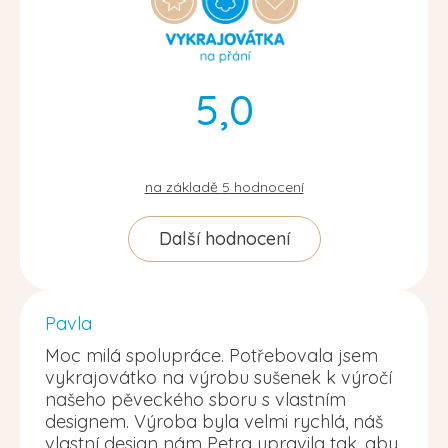
5,0
na základě
5
hodnocení
Další hodnocení
Pavla
Moc milá spolupráce. Potřebovala jsem
vykrajovátko na výrobu sušenek k výročí
našeho pěveckého sboru s vlastním
designem. Výroba byla velmi rychlá, náš
vlastní design nám Petra upravila tak, aby