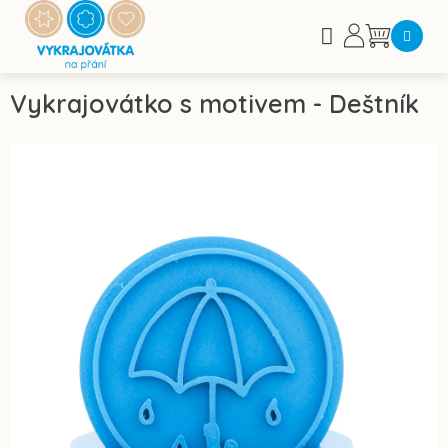
Přejít
na
Nákupní
obsah
košík
Vykrajovátko s motivem - Deštník