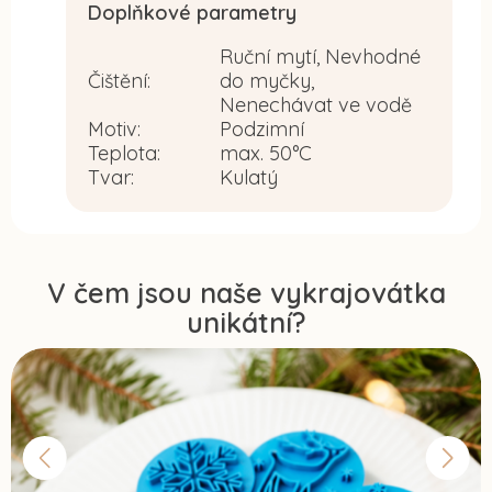
Doplňkové parametry
Ruční mytí, Nevhodné
Čištění
:
do myčky,
Nenechávat ve vodě
Motiv
:
Podzimní
Teplota
:
max. 50°C
Tvar
:
Kulatý
V čem jsou naše vykrajovátka
unikátní?