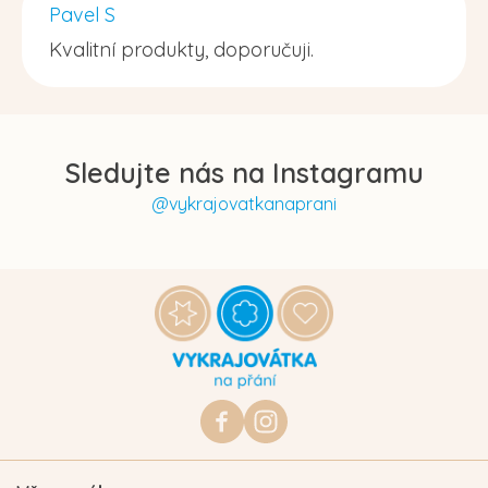
Pavel S
Kvalitní produkty, doporučuji.
Sledujte nás na Instagramu
@vykrajovatkanaprani
Z
á
p
a
t
https://www.facebook.com/vykraj
vykrajovatkanaprani.cz
í