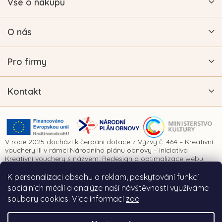
Vše o nákupu
O nás
Pro firmy
Kontakt
V roce 2025 dochází k čerpání dotace z Výzvy č. 464 – Kreativní
vouchery III v rámci Národního plánu obnovy – iniciativa
Kreativní vouchery s názvem: Redesign a optimalizace webu
www.vykrajovatkanaprani.cz. Projekt je realizován za finanční
spoluúčasti Evropské unie prostřednictvím Národního plánu
K personalizaci obsahu a reklam, poskytování funkcí
obnovy a Ministerstva kultury České republiky.
sociálních médií a analýze naší návštěvnosti využíváme
soubory cookies. Více informací
zde
.