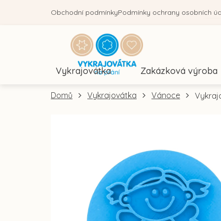
Přejít
Obchodní podmínky
Podmínky ochrany osobních ú
na
obsah
Vykrajovátka
Zakázková výroba
Domů
Vykrajovátka
Vánoce
Vykraj