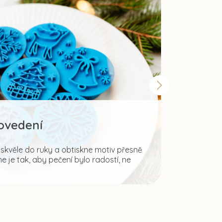
rovedení
Šir
kvěle do ruky a obtiskne motiv přesně
 je tak, aby pečení bylo radostí, ne
Fantazii mez
ale i pro tvo