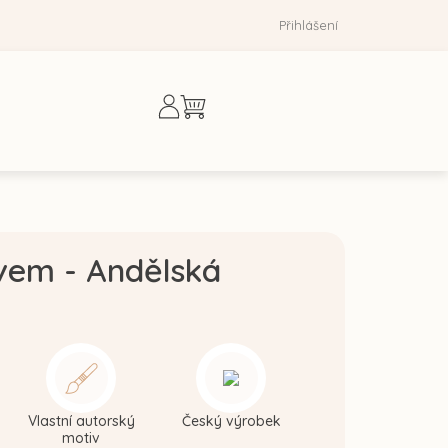
Přihlášení
Nákupní
košík
vem - Andělská
Vlastní autorský
Český výrobek
motiv