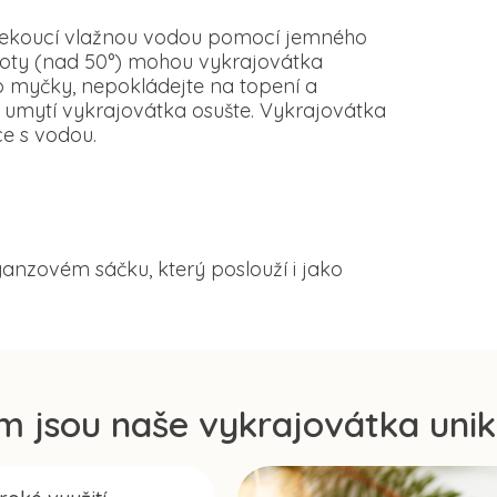
d tekoucí vlažnou vodou pomocí jemného
loty (nad 50°) mohou vykrajovátka
o myčky, nepokládejte na topení a
 umytí vykrajovátka osušte. Vykrajovátka
e s vodou.
anzovém sáčku, který poslouží i jako
m jsou naše vykrajovátka unik