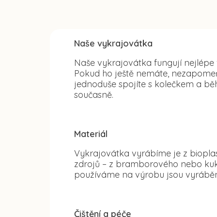
Naše vykrajovátka
Naše vykrajovátka fungují nejlépe
Pokud ho ještě nemáte, nezapomeňte
jednoduše spojíte s kolečkem a běh
současně.
Materiál
Vykrajovátka vyrábíme je z bioplas
zdrojů – z bramborového nebo kuku
používáme na výrobu jsou vyráběn
Čištění a péče