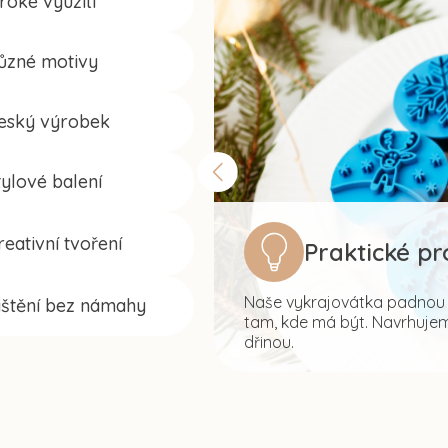
iroké využití
ůzné motivy
eský výrobek
tylové balení
reativní tvoření
Praktické p
Naše vykrajovátka padnou s
ištění bez námahy
tam, kde má být. Navrhujeme
dřinou.