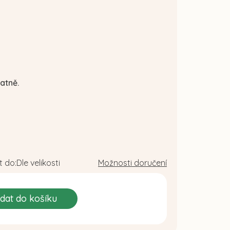
atně.
 do:
Dle velikosti
Možnosti doručení
idat do košíku