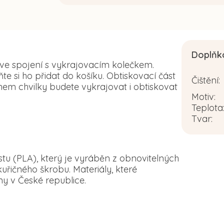
Doplňk
 ve spojení s vykrajovacím kolečkem.
 si ho přidat do košíku. Obtiskovací část
Čištění
:
em chvilky budete vykrajovat i obtiskovat
Motiv
:
Teplota
Tvar
:
tu (PLA), který je vyráběn z obnovitelných
řičného škrobu. Materiály, které
y v České republice.