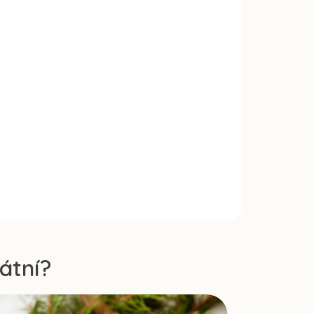
átní?