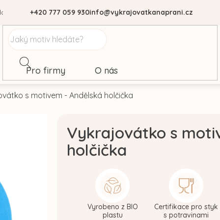
dajů
+420 777 059 930
info@vykrajovatkanaprani.cz
Pro firmy
O nás
ovátko s motivem - Andělská holčička
Vykrajovátko s moti
holčička
Vyrobeno z BIO
Certifikace pro styk
plastu
s potravinami