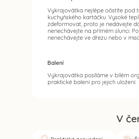
Vykrajovátka nejlépe očistíte po
kuchyňského kartáčku. Vysoké tep
zdeformovat, proto je nedávejte d
nenechávejte na přímém slunci. Po
nenechávejte ve dřezu nebo v misc
Balení
Vykrajovátka posíláme v bílém org
praktické balení pro jejich uložení.
V če