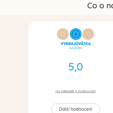
Co o n
5,0
na základě
5
hodnocení
Další hodnocení