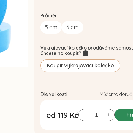
Průměr
5
cm
6
cm
Vykrajovací kolečko prodáváme samost
Chcete ho koupit?
?
Koupit vykrajovací kolečko
Dle velikosti
Můžeme doručit
od
119 Kč
Př
Měrná
cena: