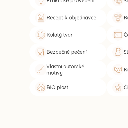
Praktické provedení
Š
Recept k objednávce
R
Kulatý tvar
Č
Bezpečné pečení
S
Vlastní autorské
K
motivy
BIO plast
Č