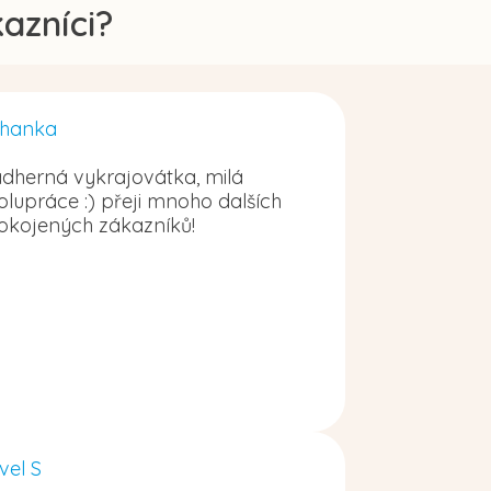
azníci?
hanka
dherná vykrajovátka, milá
olupráce :) přeji mnoho dalších
okojených zákazníků!
vel S