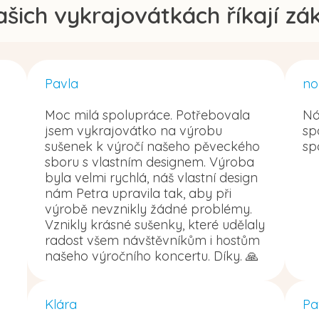
ašich vykrajovátkách říkají zák
Pavla
no
Moc milá spolupráce. Potřebovala
Ná
jsem vykrajovátko na výrobu
sp
sušenek k výročí našeho pěveckého
sp
sboru s vlastním designem. Výroba
byla velmi rychlá, náš vlastní design
nám Petra upravila tak, aby při
výrobě nevznikly žádné problémy.
Vznikly krásné sušenky, které udělaly
radost všem návštěvníkům i hostům
našeho výročního koncertu. Díky. 🙏
Klára
Pa